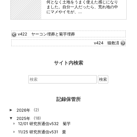
何となく土地をうまく使えた感じになり
ました。自分一人だったら、荒れ地の中
にマメやイモが、...
v422 ヤーコン埋葬と菊芋埋葬
v424 猫救済
サイト内検索
検
索：
記録保管所
►
2026年
(2)
▼
2025年
(18)
12/01 研究所通信v532 菊芋
11/25 研究所通信v531 栗