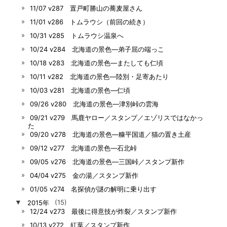
11/07 v287 置戸町勝山の蕎麦屋さん
11/01 v286 トムラウシ（前回の続き）
10/31 v285 トムラウシ温泉へ
10/24 v284 北海道の景色―弟子屈の端っこ
10/18 v283 北海道の景色―またしても仁頃
10/11 v282 北海道の景色―陸別・足寄あたり
10/03 v281 北海道の景色―仁頃
09/26 v280 北海道の景色―津別峠の雲海
09/21 v279 馬鹿ヤロー／スタンプ／エゾリスではなかっ
た
09/20 v278 北海道の景色―糠平国道／猫の置き土産
09/12 v277 北海道の景色―石北峠
09/05 v276 北海道の景色―三国峠／スタンプ新作
04/04 v275 金の湯／スタンプ新作
01/05 v274 名探偵が謎の解明に乗り出す
▼
2015年
(15)
12/24 v273 最後に得意技が炸裂／スタンプ新作
10/13 v272 紅葉／スタンプ新作