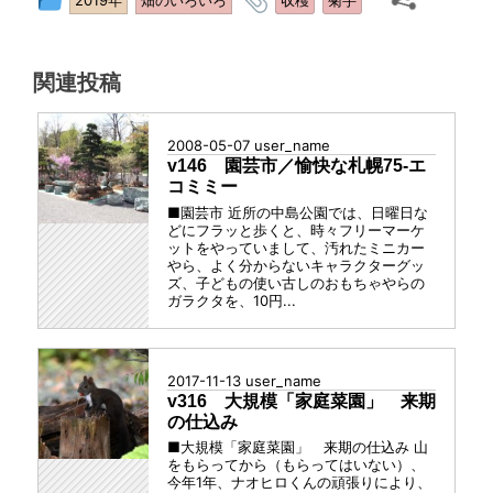
2019年
畑のいろいろ
収穫
菊芋
稿
グ
グ
関連投稿
ル
ー
プ
2008-05-07
user_name
v146 園芸市／愉快な札幌75-エ
コミミー
■園芸市 近所の中島公園では、日曜日な
どにフラッと歩くと、時々フリーマーケ
ットをやっていまして、汚れたミニカー
やら、よく分からないキャラクターグッ
ズ、子どもの使い古しのおもちゃやらの
ガラクタを、10円...
2017-11-13
user_name
v316 大規模「家庭菜園」 来期
の仕込み
■大規模「家庭菜園」 来期の仕込み 山
をもらってから（もらってはいない）、
今年1年、ナオヒロくんの頑張りにより、