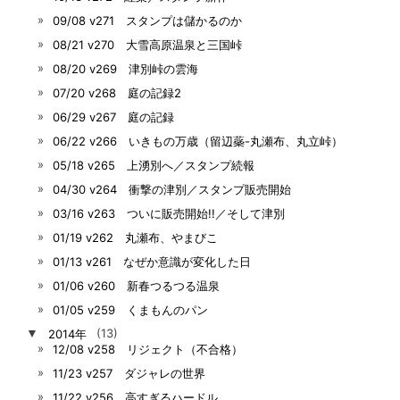
09/08 v271 スタンプは儲かるのか
08/21 v270 大雪高原温泉と三国峠
08/20 v269 津別峠の雲海
07/20 v268 庭の記録2
06/29 v267 庭の記録
06/22 v266 いきもの万歳（留辺蘂-丸瀬布、丸立峠）
05/18 v265 上湧別へ／スタンプ続報
04/30 v264 衝撃の津別／スタンプ販売開始
03/16 v263 ついに販売開始!!／そして津別
01/19 v262 丸瀬布、やまびこ
01/13 v261 なぜか意識が変化した日
01/06 v260 新春つるつる温泉
01/05 v259 くまもんのパン
▼
2014年
(13)
12/08 v258 リジェクト（不合格）
11/23 v257 ダジャレの世界
11/22 v256 高すぎるハードル