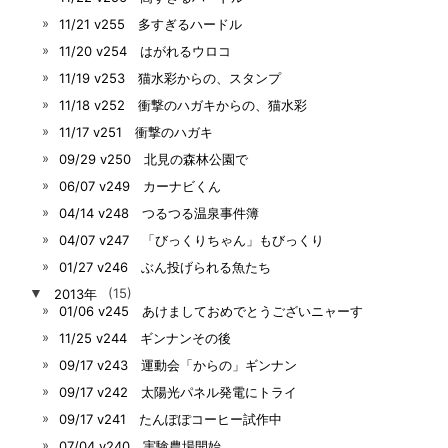
11/21 v255 多すぎるハードル
11/20 v254 はがれるウロコ
11/19 v253 猫水彩からの、スタンプ
11/18 v252 衝撃のハガキからの、猫水彩
11/17 v251 衝撃のハガキ
09/29 v250 北見の森林公園で
06/07 v249 カーナビくん
04/14 v248 つるつる温泉事件簿
04/07 v247 「びっくりちゃん」もびっくり
01/27 v246 ぶん投げられる魚たち
▼
2013年
(15)
01/06 v245 あけましておめでとうございニャーす
11/25 v244 ギンナンその後
09/17 v243 運動会「からの」ギンナン
09/17 v242 太陽光パネル発電にトライ
09/17 v241 たんぽぽコーヒー試作中
07/04 v240 実験農場開始