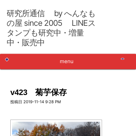
コ
ン
研究所通信 by へんなも
テ
ン
の屋 since 2005 LINEス
ツ
タンプも研究中・増量
へ
移
中・販売中
動
Sh
menu
v423 菊芋保存
user_name
投稿日
2019-11-14 9:28 PM