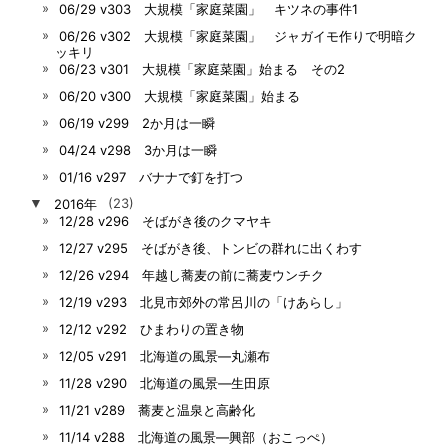
06/29 v303 大規模「家庭菜園」 キツネの事件1
06/26 v302 大規模「家庭菜園」 ジャガイモ作りで明暗ク
ッキリ
06/23 v301 大規模「家庭菜園」始まる その2
06/20 v300 大規模「家庭菜園」始まる
06/19 v299 2か月は一瞬
04/24 v298 3か月は一瞬
01/16 v297 バナナで釘を打つ
▼
2016年
(23)
12/28 v296 そばがき後のクマヤキ
12/27 v295 そばがき後、トンビの群れに出くわす
12/26 v294 年越し蕎麦の前に蕎麦ウンチク
12/19 v293 北見市郊外の常呂川の「けあらし」
12/12 v292 ひまわりの置き物
12/05 v291 北海道の風景―丸瀬布
11/28 v290 北海道の風景―生田原
11/21 v289 蕎麦と温泉と高齢化
11/14 v288 北海道の風景―興部（おこっぺ）