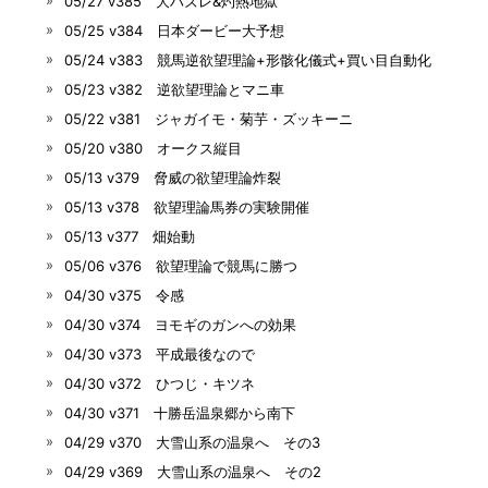
05/27 v385 大ハズレ&灼熱地獄
05/25 v384 日本ダービー大予想
05/24 v383 競馬逆欲望理論+形骸化儀式+買い目自動化
05/23 v382 逆欲望理論とマニ車
05/22 v381 ジャガイモ・菊芋・ズッキーニ
05/20 v380 オークス縦目
05/13 v379 脅威の欲望理論炸裂
05/13 v378 欲望理論馬券の実験開催
05/13 v377 畑始動
05/06 v376 欲望理論で競馬に勝つ
04/30 v375 令感
04/30 v374 ヨモギのガンへの効果
04/30 v373 平成最後なので
04/30 v372 ひつじ・キツネ
04/30 v371 十勝岳温泉郷から南下
04/29 v370 大雪山系の温泉へ その3
04/29 v369 大雪山系の温泉へ その2