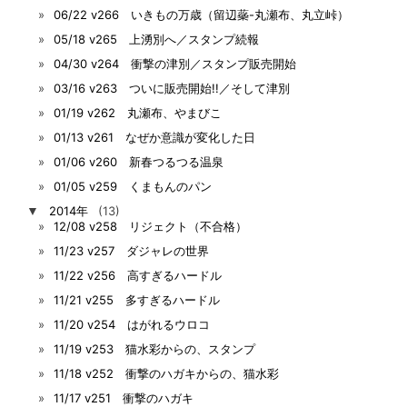
06/22 v266 いきもの万歳（留辺蘂-丸瀬布、丸立峠）
05/18 v265 上湧別へ／スタンプ続報
04/30 v264 衝撃の津別／スタンプ販売開始
03/16 v263 ついに販売開始!!／そして津別
01/19 v262 丸瀬布、やまびこ
01/13 v261 なぜか意識が変化した日
01/06 v260 新春つるつる温泉
01/05 v259 くまもんのパン
▼
2014年
(13)
12/08 v258 リジェクト（不合格）
11/23 v257 ダジャレの世界
11/22 v256 高すぎるハードル
11/21 v255 多すぎるハードル
11/20 v254 はがれるウロコ
11/19 v253 猫水彩からの、スタンプ
11/18 v252 衝撃のハガキからの、猫水彩
11/17 v251 衝撃のハガキ