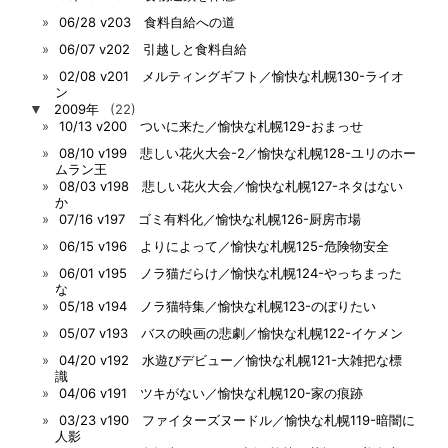
06/28 v203 食料自給への道
06/07 v202 引越しと食料自給
02/08 v201 メルティングギフト／愉快な札幌130-ライオ
ン
▼
2009年
(22)
10/13 v200 ついに来た／愉快な札幌129-おまっせ
08/10 v199 悲しい花火大会-2／愉快な札幌128-ユリのホー
ムラン王
08/03 v198 悲しい花火大会／愉快な札幌127-ネタはない
か
07/16 v197 ゴミ有料化／愉快な札幌126-厨房市場
06/15 v196 よりによって／愉快な札幌125-危険物安全
06/01 v195 ノラ猫だらけ／愉快な札幌124-やっちまった
な
05/18 v194 ノラ猫特集／愉快な札幌123-のぼりたい
05/07 v193 バスの映画の悲劇／愉快な札幌122-イケメン
04/20 v192 水遊びデビュー／愉快な札幌121-大雑把な標
識
04/06 v191 ツキがない／愉快な札幌120-家の痕跡
03/23 v190 ファイターズヌードル／愉快な札幌119-暗闇に
人影