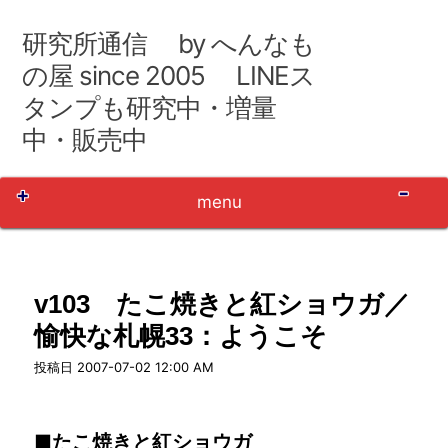
コ
ン
研究所通信 by へんなも
テ
ン
の屋 since 2005 LINEス
ツ
タンプも研究中・増量
へ
移
中・販売中
動
Sh
menu
v103 たこ焼きと紅ショウガ／
愉快な札幌33：ようこそ
user_name
投稿日
2007-07-02 12:00 AM
■たこ焼きと紅ショウガ