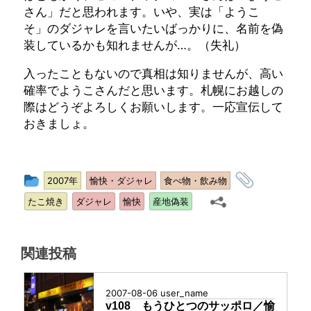
さん」だと思われます。いや、実は「ようこ
そ」のダジャレを言いたいばっかりに、名前を偽
装しているかも知れませんが…。（失礼）
入ったこともないので真相は知りませんが、高い
確率でようこさんだと思います。札幌にお越しの
際はどうぞよろしくお願いします。一応宣伝して
おきましょ。
投
タ
2007年
愉快・ダジャレ
食べ物・飲み物
稿
グ
たこ焼き
ダジャレ
愉快
産地偽装
グ
ル
ー
関連投稿
プ
2007-08-06
user_name
v108 もうひとつのサッポロ／愉