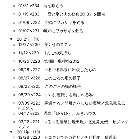
01/31 v234 鹿を喰らう
01/15 v233 「雪と氷と肉の祭典2013」を開催
01/08 v232 年始にワカサギを釣る
01/07 v231 年末にワカサギを釣る
▼
2012年
(10)
12/27 v230 寝ぐせのススメ
11/12 v229 りんごの気持ち
10/25 v228 第1回・収穫祭2012
09/18 v227 つるつる温泉に出現したもの
08/27 v226 このごろの畑の様子
08/22 v225 このごろの猫の様子
08/20 v224 ついに運転手を頼まれる私
07/09 v223 寒過ぎる／間引きをしない実験／北見発見伝：
トビダス
04/17 v222 温泉「ゆぅゆ」／みきハウス
03/12 v221 つるつる温泉に鹿出現／北見発見伝：セブンイ
レブン
▼
2011年
(15)
12/28 v220 トコタンでチカ釣り／チビ死す、猫近況