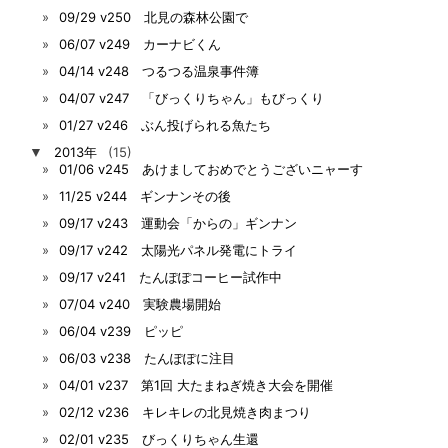
09/29 v250 北見の森林公園で
06/07 v249 カーナビくん
04/14 v248 つるつる温泉事件簿
04/07 v247 「びっくりちゃん」もびっくり
01/27 v246 ぶん投げられる魚たち
▼
2013年
(15)
01/06 v245 あけましておめでとうございニャーす
11/25 v244 ギンナンその後
09/17 v243 運動会「からの」ギンナン
09/17 v242 太陽光パネル発電にトライ
09/17 v241 たんぽぽコーヒー試作中
07/04 v240 実験農場開始
06/04 v239 ピッピ
06/03 v238 たんぽぽに注目
04/01 v237 第1回 大たまねぎ焼き大会を開催
02/12 v236 キレキレの北見焼き肉まつり
02/01 v235 びっくりちゃん生還