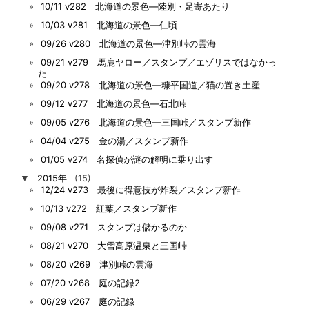
10/11 v282 北海道の景色―陸別・足寄あたり
10/03 v281 北海道の景色―仁頃
09/26 v280 北海道の景色―津別峠の雲海
09/21 v279 馬鹿ヤロー／スタンプ／エゾリスではなかっ
た
09/20 v278 北海道の景色―糠平国道／猫の置き土産
09/12 v277 北海道の景色―石北峠
09/05 v276 北海道の景色―三国峠／スタンプ新作
04/04 v275 金の湯／スタンプ新作
01/05 v274 名探偵が謎の解明に乗り出す
▼
2015年
(15)
12/24 v273 最後に得意技が炸裂／スタンプ新作
10/13 v272 紅葉／スタンプ新作
09/08 v271 スタンプは儲かるのか
08/21 v270 大雪高原温泉と三国峠
08/20 v269 津別峠の雲海
07/20 v268 庭の記録2
06/29 v267 庭の記録