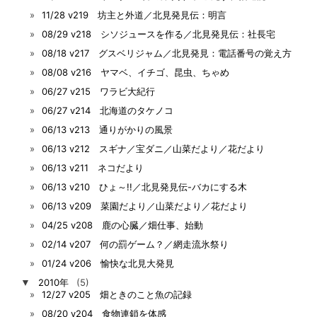
11/28 v219 坊主と外道／北見発見伝：明言
08/29 v218 シソジュースを作る／北見発見伝：社長宅
08/18 v217 グスベリジャム／北見発見：電話番号の覚え方
08/08 v216 ヤマベ、イチゴ、昆虫、ちゃめ
06/27 v215 ワラビ大紀行
06/27 v214 北海道のタケノコ
06/13 v213 通りがかりの風景
06/13 v212 スギナ／宝ダニ／山菜だより／花だより
06/13 v211 ネコだより
06/13 v210 ひょ～!!／北見発見伝-バカにする木
06/13 v209 菜園だより／山菜だより／花だより
04/25 v208 鹿の心臓／畑仕事、始動
02/14 v207 何の罰ゲーム？／網走流氷祭り
01/24 v206 愉快な北見大発見
▼
2010年
(5)
12/27 v205 畑ときのこと魚の記録
08/20 v204 食物連鎖を体感