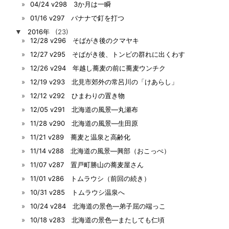
04/24 v298 3か月は一瞬
01/16 v297 バナナで釘を打つ
▼
2016年
(23)
12/28 v296 そばがき後のクマヤキ
12/27 v295 そばがき後、トンビの群れに出くわす
12/26 v294 年越し蕎麦の前に蕎麦ウンチク
12/19 v293 北見市郊外の常呂川の「けあらし」
12/12 v292 ひまわりの置き物
12/05 v291 北海道の風景―丸瀬布
11/28 v290 北海道の風景―生田原
11/21 v289 蕎麦と温泉と高齢化
11/14 v288 北海道の風景―興部（おこっぺ）
11/07 v287 置戸町勝山の蕎麦屋さん
11/01 v286 トムラウシ（前回の続き）
10/31 v285 トムラウシ温泉へ
10/24 v284 北海道の景色―弟子屈の端っこ
10/18 v283 北海道の景色―またしても仁頃