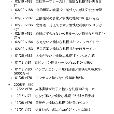
03/16 v189 自転車―マナーの話／愉快な札幌118-美食専
門
03/09 v188 公的機関の食堂-2／愉快な札幌117-たかが豚
丼
03/02 v187 公的機関の食堂／愉快な札幌116-金いらぬ
02/23 v186 北海道、冷えてます／愉快な札幌115-スシか
ね?
02/16 v185 絶対に守られない公共ルール／愉快な札幌114-
満々
02/09 v184 さえない／愉快な札幌113-フォッカイドウ
02/02 v183 早口言葉／愉快な札幌112-かけラーメン
01/26 v182 ネタがない／愉快な札幌111-しんきん感
01/19 v181 ロビンソン閉店セール／sap110-大味な
01/13 v180 インフルエンザ／無料診療／愉快な札幌109-
5000万円
01/05 v179 フンテロ／愉快な札幌108-無料の
▼
2008年
(50)
12/22 v178 人体実験が終了／愉快な札幌107-何これ
12/15 v177 ももが痛い／愉快な札幌106-洪水目安棒
12/08 v176 雪景色／愉快な札幌105-雪のベスト
12/01 v175 ツヨシがお嫁に／sap104-しゃぶ漬け