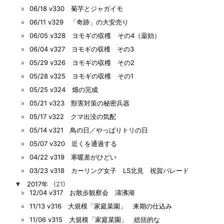
06/18 v330 菊芋とジャガイモ
06/11 v329 「奇跡」の大安売り
06/05 v328 ヨモギの収穫 その4（薬効）
06/04 v327 ヨモギの収穫 その3
05/29 v326 ヨモギの収穫 その2
05/28 v325 ヨモギの収穫 その1
05/25 v324 畑の完成
05/21 v323 獣害対策の秘密兵器
05/17 v322 クマ出没の気配
05/14 v321 鳥の日／やっぱりトリの日
05/07 v320 近くを通過する
04/22 v319 寒暖差がひどい
03/23 v318 カーリング女子 LS北見 祝賀パレード
▼
2017年
(21)
12/04 v317 お散歩観察会 濤沸湖
11/13 v316 大規模「家庭菜園」 来期の仕込み
11/06 v315 大規模「家庭菜園」 総括的な