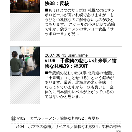
快38：反核
■もうひとつのサッポロ 札幌なのにサッ
ポロビールが高い札幌でありますが、も
うひとつ札幌なのに解せないものがひと
つあります。 スケールの小さい話で恐縮
ですが、袋ラーメンのサンヨー食品「サ
ッポロ一番」が見...
2007-08-13
user_name
v109 千歳鶴の悲しい出来事／愉
快な札幌39：福来軒
■千歳鶴の悲しい出来事 北海道の地酒に
「千歳鶴」（ちとせづる）という銘柄が
あります。最近、北海道の米が美味しく
なってきていますから、水も良いし、全
体的に日本酒のレベルが上がっているの
ではないかと思いま...
v102 ダブルラーメン／愉快な札幌32：春夏冬
v104 ポプラの恐怖／リペアル／愉快な札幌34：学校の標語