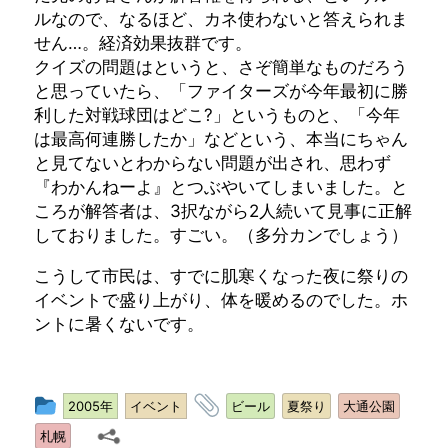
ルなので、なるほど、カネ使わないと答えられま
せん…。経済効果抜群です。
クイズの問題はというと、さぞ簡単なものだろう
と思っていたら、「ファイターズが今年最初に勝
利した対戦球団はどこ?」というものと、「今年
は最高何連勝したか」などという、本当にちゃん
と見てないとわからない問題が出され、思わず
『わかんねーよ』とつぶやいてしまいました。と
ころが解答者は、3択ながら2人続いて見事に正解
しておりました。すごい。（多分カンでしょう）
こうして市民は、すでに肌寒くなった夜に祭りの
イベントで盛り上がり、体を暖めるのでした。ホ
ントに暑くないです。
投
タ
2005年
イベント
ビール
夏祭り
大通公園
稿
グ
札幌