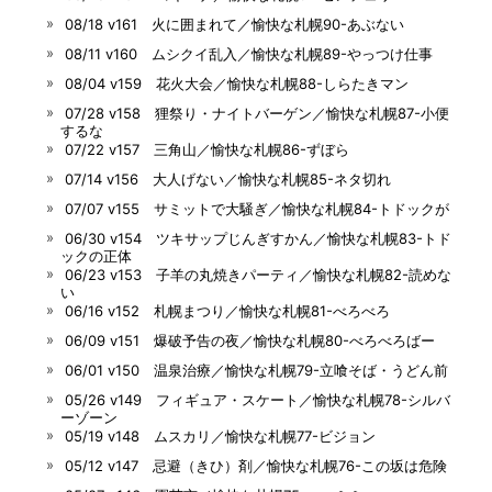
08/18 v161 火に囲まれて／愉快な札幌90-あぶない
08/11 v160 ムシクイ乱入／愉快な札幌89-やっつけ仕事
08/04 v159 花火大会／愉快な札幌88-しらたきマン
07/28 v158 狸祭り・ナイトバーゲン／愉快な札幌87-小便
するな
07/22 v157 三角山／愉快な札幌86-ずぼら
07/14 v156 大人げない／愉快な札幌85-ネタ切れ
07/07 v155 サミットで大騒ぎ／愉快な札幌84-トドックが
06/30 v154 ツキサップじんぎすかん／愉快な札幌83-トド
ックの正体
06/23 v153 子羊の丸焼きパーティ／愉快な札幌82-読めな
い
06/16 v152 札幌まつり／愉快な札幌81-べろべろ
06/09 v151 爆破予告の夜／愉快な札幌80-べろべろばー
06/01 v150 温泉治療／愉快な札幌79-立喰そば・うどん前
05/26 v149 フィギュア・スケート／愉快な札幌78-シルバ
ーゾーン
05/19 v148 ムスカリ／愉快な札幌77-ビジョン
05/12 v147 忌避（きひ）剤／愉快な札幌76-この坂は危険