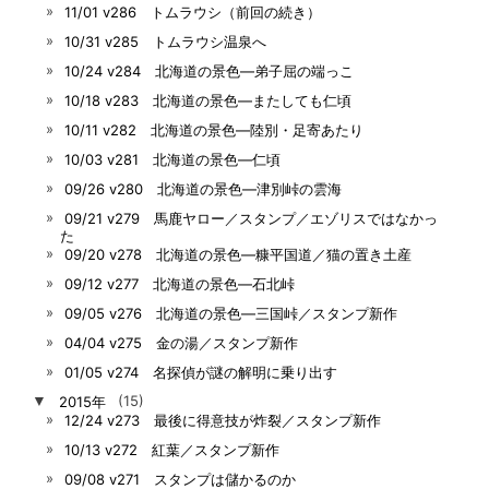
11/01 v286 トムラウシ（前回の続き）
10/31 v285 トムラウシ温泉へ
10/24 v284 北海道の景色―弟子屈の端っこ
10/18 v283 北海道の景色―またしても仁頃
10/11 v282 北海道の景色―陸別・足寄あたり
10/03 v281 北海道の景色―仁頃
09/26 v280 北海道の景色―津別峠の雲海
09/21 v279 馬鹿ヤロー／スタンプ／エゾリスではなかっ
た
09/20 v278 北海道の景色―糠平国道／猫の置き土産
09/12 v277 北海道の景色―石北峠
09/05 v276 北海道の景色―三国峠／スタンプ新作
04/04 v275 金の湯／スタンプ新作
01/05 v274 名探偵が謎の解明に乗り出す
▼
2015年
(15)
12/24 v273 最後に得意技が炸裂／スタンプ新作
10/13 v272 紅葉／スタンプ新作
09/08 v271 スタンプは儲かるのか