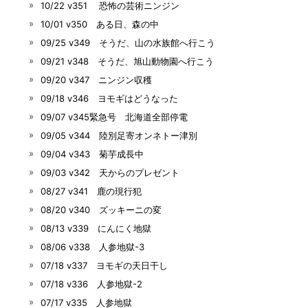
10/22 v351 恐怖の芸術ニンジン
10/01 v350 ある日、森の中
09/25 v349 そうだ、山の水族館へ行こう
09/21 v348 そうだ、旭山動物園へ行こう
09/20 v347 ニンジン収穫
09/18 v346 ヨモギはどうなった
09/07 v345緊急号 北海道全部停電
09/05 v344 陸別足寄オンネトー津別
09/04 v343 菊芋成長中
09/03 v342 天からのプレゼント
08/27 v341 鹿の現行犯
08/20 v340 ズッキーニの変
08/13 v339 にんにく地獄
08/06 v338 人参地獄-3
07/18 v337 ヨモギの天日干し
07/18 v336 人参地獄-2
07/17 v335 人参地獄