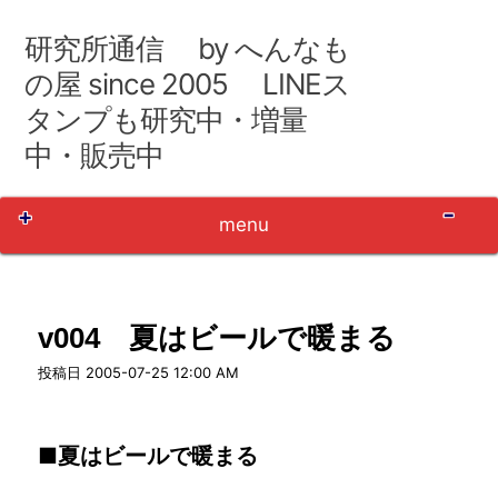
コ
ン
研究所通信 by へんなも
テ
ン
の屋 since 2005 LINEス
ツ
タンプも研究中・増量
へ
移
中・販売中
動
Sh
menu
v004 夏はビールで暖まる
user_name
投稿日
2005-07-25 12:00 AM
■夏はビールで暖まる