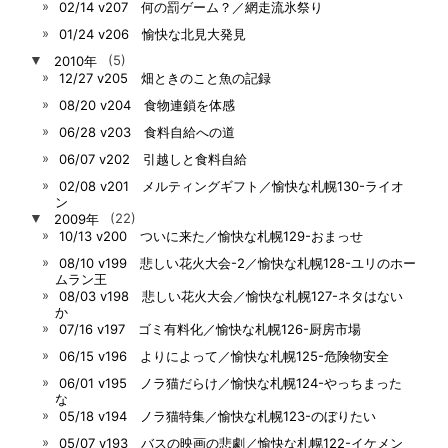
02/14 v207 何の罰ゲーム？／網走流氷祭り
01/24 v206 愉快な北見大発見
▼
2010年
(5)
12/27 v205 畑ときのこと魚の記録
08/20 v204 食物連鎖を体感
06/28 v203 食料自給への道
06/07 v202 引越しと食料自給
02/08 v201 メルティングギフト／愉快な札幌130-ライオ
ン
▼
2009年
(22)
10/13 v200 ついに来た／愉快な札幌129-おまっせ
08/10 v199 悲しい花火大会-2／愉快な札幌128-ユリのホー
ムラン王
08/03 v198 悲しい花火大会／愉快な札幌127-ネタはない
か
07/16 v197 ゴミ有料化／愉快な札幌126-厨房市場
06/15 v196 よりによって／愉快な札幌125-危険物安全
06/01 v195 ノラ猫だらけ／愉快な札幌124-やっちまった
な
05/18 v194 ノラ猫特集／愉快な札幌123-のぼりたい
05/07 v193 バスの映画の悲劇／愉快な札幌122-イケメン