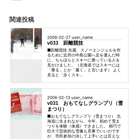
グ
ル
ー
関連投稿
プ
2006-02-27
user_name
v033 距離競技
■距離競技 先週、スノーエンジェルを作
るために近所の中島公園へ足を運んだ時
に、ちらほらとスキーに乗っている人を
見かけました。（北海道ではスキーには
「乗る」とか「履く」と言います） よく
見ると「歩くスキ...
2006-02-13
user_name
v031 おもてなしグランプリ（雪
まつり）
■おもてなしグランプリ（雪まつり） 北
海道に生まれながら、今年、初めて雪ま
つりを体験（体感）できました。 精巧で
巨大で芸術的な雪像も見事でいいのです
が、市民参加の決して上手いとは言えな