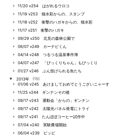
11/20 v254 はがれるウロコ
11/19 v253 猫水彩からの、スタンプ
11/18 v252 衝撃のハガキからの、猫水彩
11/17 v251 衝撃のハガキ
09/29 v250 北見の森林公園で
06/07 v249 カーナビくん
04/14 v248 つるつる温泉事件簿
04/07 v247 「びっくりちゃん」もびっくり
01/27 v246 ぶん投げられる魚たち
▼
2013年
(15)
01/06 v245 あけましておめでとうございニャーす
11/25 v244 ギンナンその後
09/17 v243 運動会「からの」ギンナン
09/17 v242 太陽光パネル発電にトライ
09/17 v241 たんぽぽコーヒー試作中
07/04 v240 実験農場開始
06/04 v239 ピッピ