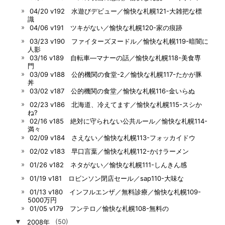
04/20 v192 水遊びデビュー／愉快な札幌121-大雑把な標
識
04/06 v191 ツキがない／愉快な札幌120-家の痕跡
03/23 v190 ファイターズヌードル／愉快な札幌119-暗闇に
人影
03/16 v189 自転車―マナーの話／愉快な札幌118-美食専
門
03/09 v188 公的機関の食堂-2／愉快な札幌117-たかが豚
丼
03/02 v187 公的機関の食堂／愉快な札幌116-金いらぬ
02/23 v186 北海道、冷えてます／愉快な札幌115-スシか
ね?
02/16 v185 絶対に守られない公共ルール／愉快な札幌114-
満々
02/09 v184 さえない／愉快な札幌113-フォッカイドウ
02/02 v183 早口言葉／愉快な札幌112-かけラーメン
01/26 v182 ネタがない／愉快な札幌111-しんきん感
01/19 v181 ロビンソン閉店セール／sap110-大味な
01/13 v180 インフルエンザ／無料診療／愉快な札幌109-
5000万円
01/05 v179 フンテロ／愉快な札幌108-無料の
▼
2008年
(50)