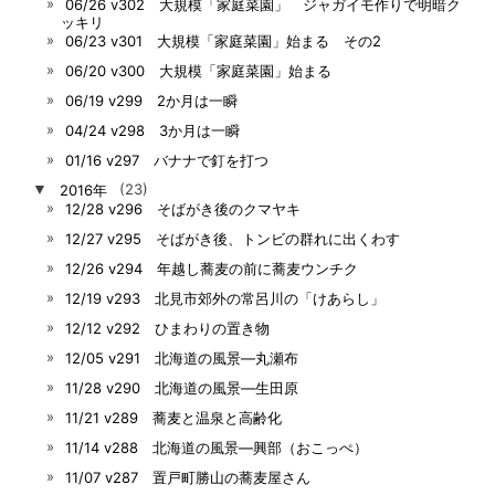
06/26 v302 大規模「家庭菜園」 ジャガイモ作りで明暗ク
ッキリ
06/23 v301 大規模「家庭菜園」始まる その2
06/20 v300 大規模「家庭菜園」始まる
06/19 v299 2か月は一瞬
04/24 v298 3か月は一瞬
01/16 v297 バナナで釘を打つ
▼
2016年
(23)
12/28 v296 そばがき後のクマヤキ
12/27 v295 そばがき後、トンビの群れに出くわす
12/26 v294 年越し蕎麦の前に蕎麦ウンチク
12/19 v293 北見市郊外の常呂川の「けあらし」
12/12 v292 ひまわりの置き物
12/05 v291 北海道の風景―丸瀬布
11/28 v290 北海道の風景―生田原
11/21 v289 蕎麦と温泉と高齢化
11/14 v288 北海道の風景―興部（おこっぺ）
11/07 v287 置戸町勝山の蕎麦屋さん