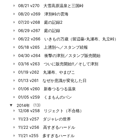
08/21 v270 大雪高原温泉と三国峠
08/20 v269 津別峠の雲海
07/20 v268 庭の記録2
06/29 v267 庭の記録
06/22 v266 いきもの万歳（留辺蘂-丸瀬布、丸立峠）
05/18 v265 上湧別へ／スタンプ続報
04/30 v264 衝撃の津別／スタンプ販売開始
03/16 v263 ついに販売開始!!／そして津別
01/19 v262 丸瀬布、やまびこ
01/13 v261 なぜか意識が変化した日
01/06 v260 新春つるつる温泉
01/05 v259 くまもんのパン
▼
2014年
(13)
12/08 v258 リジェクト（不合格）
11/23 v257 ダジャレの世界
11/22 v256 高すぎるハードル
11/21 v255 多すぎるハードル