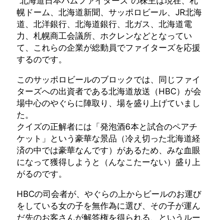
“北海道日本ハムファイターズ”の株主は現在、札
幌ドーム、北海道新聞、サッポロビール、JR北海
道、北洋銀行、北海道銀行、北ガス、北海道電
力、札幌商工会議所、ホクレンなどとなってい
て、これらの企業が総動員でファイターズを応援
するのです。
このサッポロビールのブロックでは、同じファイ
ターズへの出資者である北海道放送（HBC）が会
場中心のやぐらに陣取り、場を盛り上げていまし
た。
クイズの正解者には「発泡酒6本と試合のペアチ
ケット」という豪華な景品（冷え切った北海道経
済の中では豪華なんです）があるため、みな血眼
になって獲得しようと（んなこたーない）盛り上
がるのです。
HBCの司会者が、やぐらの上からビールのお運び
をしている女の子を無作為に選び、その子が運ん
だ先のお客さんが解答権を得られる、というルー