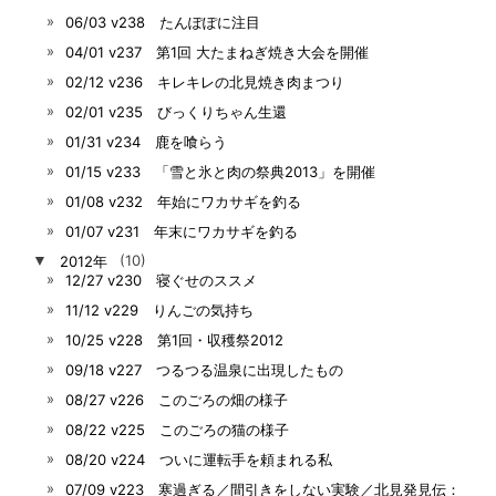
06/03 v238 たんぽぽに注目
04/01 v237 第1回 大たまねぎ焼き大会を開催
02/12 v236 キレキレの北見焼き肉まつり
02/01 v235 びっくりちゃん生還
01/31 v234 鹿を喰らう
01/15 v233 「雪と氷と肉の祭典2013」を開催
01/08 v232 年始にワカサギを釣る
01/07 v231 年末にワカサギを釣る
▼
2012年
(10)
12/27 v230 寝ぐせのススメ
11/12 v229 りんごの気持ち
10/25 v228 第1回・収穫祭2012
09/18 v227 つるつる温泉に出現したもの
08/27 v226 このごろの畑の様子
08/22 v225 このごろの猫の様子
08/20 v224 ついに運転手を頼まれる私
07/09 v223 寒過ぎる／間引きをしない実験／北見発見伝：