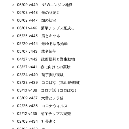
06/09 v449 NEWニンジン地獄
06/03 v448 畑の状況2
06/02 v447 畑の状況
06/01 v446 菊芋チップス完成っ
05/25 v445 鹿とキツネ
05/20 v444 畑ゆるゆる始動
05/07 v443 越冬菊芋
04/27 v442 政府批判と野生動物
03/27 v441 春に向けての実験
03/24 v440 菊芋掘り実験
03/23 v439 コロばな（旭山動物園）
03/10 v438 コロナ話（コロばな）
03/09 v437 大雪とノラ猫
02/26 v436 コロナウィルス
02/12 v435 菊芋チップス完売
02/03 v434 社長逝く
02/03 v433 カレー