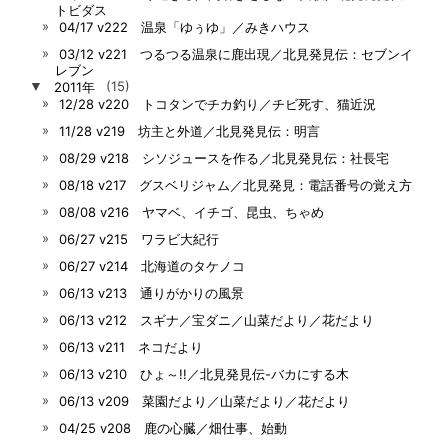
トビダス
04/17 v222 温泉「ゆぅゆ」／みきハウス
03/12 v221 つるつる温泉に鹿出現／北見発見伝：セブンイ
レブン
▼
2011年
(15)
12/28 v220 トコタンでチカ釣り／チビ死す、猫近況
11/28 v219 坊主と外道／北見発見伝：明言
08/29 v218 シソジュースを作る／北見発見伝：社長宅
08/18 v217 グスベリジャム／北見発見：電話番号の覚え方
08/08 v216 ヤマベ、イチゴ、昆虫、ちゃめ
06/27 v215 ワラビ大紀行
06/27 v214 北海道のタケノコ
06/13 v213 通りがかりの風景
06/13 v212 スギナ／宝ダニ／山菜だより／花だより
06/13 v211 ネコだより
06/13 v210 ひょ～!!／北見発見伝-バカにする木
06/13 v209 菜園だより／山菜だより／花だより
04/25 v208 鹿の心臓／畑仕事、始動