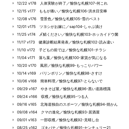
12/22 v178 人体実験が終了／愉快な札幌107-何これ
12/15 v177 ももが痛い／愉快な札幌106-洪水目安棒
12/08 v176 雪景色／愉快な札幌105-雪のベスト
12/01 v175 ツヨシがお嫁に／sap104-しゃぶ漬け
11/25 v174 〆鯖ください／愉快な札幌103-ホッカイドウ菌
11/17 v173 健康診断結果発表／愉快な札幌102-読み違い
11/10 v172 子どもの前では／愉快な札幌101-チラシ
11/04 v171 落ち葉／愉快な札幌100-家賃が気になる
10/20 v170 風邪／愉快な札幌99-もっこりパワー
10/14 v169 パリンポリン／愉快な札幌98-さすけ
10/06 v168 簡単料理／愉快な札幌97-とらないで
09/29 v167 やきそば屋／愉快な札幌96-黒い道路標識
09/24 v166 収穫／愉快な札幌95-つる人
09/16 v165 北海道独自のスポーツ／愉快な札幌94-焼かん
09/08 v164 クマの進化／愉快な札幌93-居酒屋
09/01 v163 一部収穫／愉快な札幌92-見晴し台
08/25 v162 ゴキバナ／愉快な札幌91-センチュリー21