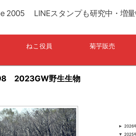
コ
ン
ce 2005 LINEスタンプも研究中・増
テ
ン
ツ
へ
移
ねこ役員
菊芋販売
動
98 2023GW野生生物
user_name
►
2026
▼
2025