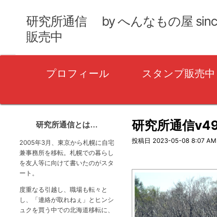
研究所通信 by へんなもの屋 sin
販売中
プ
プロフィール
スタンプ販売中
ラ
イ
マ
リ
研究所通信v4
研究所通信とは…
ー
投稿日
2023-05-08 8:07 AM
2005年3月、東京から札幌に自宅
メ
兼事務所を移転。札幌での暮らし
を友人等に向けて書いたのがスタ
ニ
ート。
ュ
度重なる引越し、職場も転々と
ー
し、「連絡が取れねぇ」とヒンシ
ュクを買う中での北海道移転に、