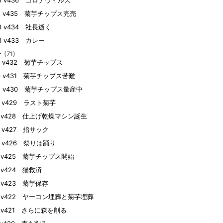
26 v436 コロナウィルス
12 v435 菊芋チップス完売
03 v434 社長逝く
03 v433 カレー
年
(71)
27 v432 菊芋チップス
09 v431 菊芋チップス苦難
02 v430 菊芋チップス量産中
25 v429 ラスト菊芋
21 v428 仕上げ乾燥マシン誕生
20 v427 指サック
20 v426 祭りは踊り
18 v425 菊芋チップス開始
8 v424 猫救済
14 v423 菊芋保存
14 v422 ヤーコン埋葬と菊芋埋葬
13 v421 さらに森を削る