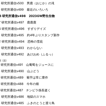
12 研究所通信v500 男鹿（おじか）の滝
10 研究所通信v499 最近のいろいろ
08 研究所通信v498 2023GW野生生物
07 研究所通信v497 鹿鹿鹿
04 研究所通信v496 すずりデイズ
15 研究所通信v495 約4年ぶりスタンプ新作
02 研究所通信v494 恐怖の雪庇
30 研究所通信v493 わからない
05 研究所通信v492 あけおめ（ふるっ）
年
(8)
09 研究所通信v491 山葡萄をジュースに
24 研究所通信v490 山ぶどう
21 研究所通信v489 菊芋は常に豊作
19 研究所通信v488 今年の畑
17 研究所通信v487 チンピラ係長逝く
15 研究所通信v486 地獄のスマホ
14 研究所通信v485 ふきのとうと渡り鳥