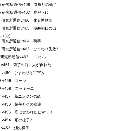
05 研究所通信v468 春堀りの菊芋
05 研究所通信v467 鹿だらけ
15 研究所通信v466 化石博物館
05 研究所通信v465 極寒初日の出
年
(32)
04 研究所通信v464 菊芋
04 研究所通信v463 ひまわり失敗?
19 研究所通信v462 ニンジン
09 v461 菊芋の前に人が倒れた
10 v460 ひまわりと宇宙人
09 v459 ゴーヤ
09 v458 ズッキーニ
07 v457 新ニンジンの畝
22 v456 菊芋とその友達
20 v455 鹿に食われたヒマワリ
02 v454 畑の様子2
01 v453 畑の様子