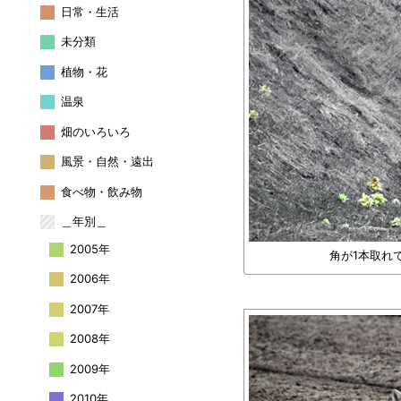
日常・生活
未分類
植物・花
温泉
畑のいろいろ
風景・自然・遠出
食べ物・飲み物
＿年別＿
2005年
角が1本取れ
2006年
2007年
2008年
2009年
2010年