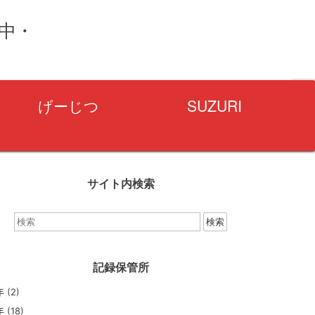
量中・
げーじつ
SUZURI
サイト内検索
検
索：
記録保管所
年
(2)
年
(18)