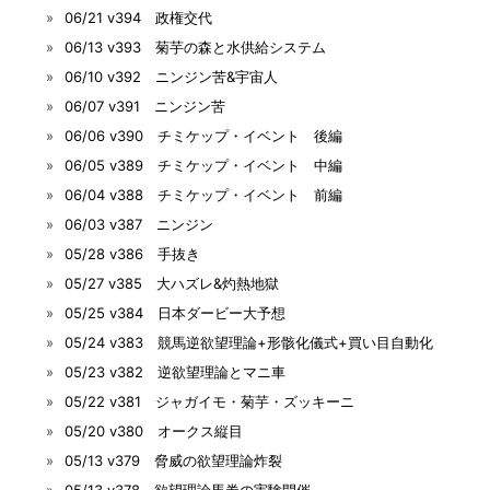
06/21 v394 政権交代
06/13 v393 菊芋の森と水供給システム
06/10 v392 ニンジン苦&宇宙人
06/07 v391 ニンジン苦
06/06 v390 チミケップ・イベント 後編
06/05 v389 チミケップ・イベント 中編
06/04 v388 チミケップ・イベント 前編
06/03 v387 ニンジン
05/28 v386 手抜き
05/27 v385 大ハズレ&灼熱地獄
05/25 v384 日本ダービー大予想
05/24 v383 競馬逆欲望理論+形骸化儀式+買い目自動化
05/23 v382 逆欲望理論とマニ車
05/22 v381 ジャガイモ・菊芋・ズッキーニ
05/20 v380 オークス縦目
05/13 v379 脅威の欲望理論炸裂
05/13 v378 欲望理論馬券の実験開催