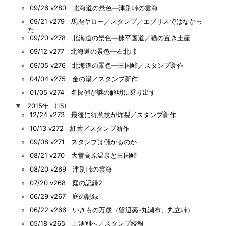
09/26 v280 北海道の景色―津別峠の雲海
09/21 v279 馬鹿ヤロー／スタンプ／エゾリスではなかっ
た
09/20 v278 北海道の景色―糠平国道／猫の置き土産
09/12 v277 北海道の景色―石北峠
09/05 v276 北海道の景色―三国峠／スタンプ新作
04/04 v275 金の湯／スタンプ新作
01/05 v274 名探偵が謎の解明に乗り出す
▼
2015年
(15)
12/24 v273 最後に得意技が炸裂／スタンプ新作
10/13 v272 紅葉／スタンプ新作
09/08 v271 スタンプは儲かるのか
08/21 v270 大雪高原温泉と三国峠
08/20 v269 津別峠の雲海
07/20 v268 庭の記録2
06/29 v267 庭の記録
06/22 v266 いきもの万歳（留辺蘂-丸瀬布、丸立峠）
05/18 v265 上湧別へ／スタンプ続報