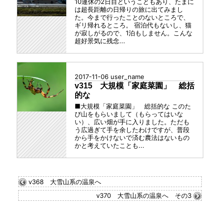
10連休の2日目ということもあり、たまに
は超長距離の日帰りの旅に出てみまし
た。今まで行ったことのないところで、
ギリ帰れるところ。 宿泊代もないし、猫
が寂しがるので、1泊もしません。こんな
超好景気に残念...
2017-11-06
user_name
v315 大規模「家庭菜園」 総括
的な
■大規模「家庭菜園」 総括的な このた
び山をもらいまして（もらってはいな
い）、広い畑が手に入りました。ただも
う広過ぎて手を余したわけですが、普段
から手をかけないで済む農法はないもの
かと考えていたことも...
v368 大雪山系の温泉へ
v370 大雪山系の温泉へ その3