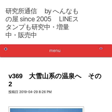
コ
ン
研究所通信 by へんなも
テ
ン
の屋 since 2005 LINEス
ツ
タンプも研究中・増量
へ
移
中・販売中
動
Sh
menu
v369 大雪山系の温泉へ その
2
user_name
投稿日
2019-04-29 8:26 PM