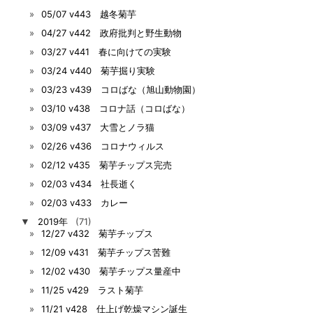
05/07 v443 越冬菊芋
04/27 v442 政府批判と野生動物
03/27 v441 春に向けての実験
03/24 v440 菊芋掘り実験
03/23 v439 コロばな（旭山動物園）
03/10 v438 コロナ話（コロばな）
03/09 v437 大雪とノラ猫
02/26 v436 コロナウィルス
02/12 v435 菊芋チップス完売
02/03 v434 社長逝く
02/03 v433 カレー
▼
2019年
(71)
12/27 v432 菊芋チップス
12/09 v431 菊芋チップス苦難
12/02 v430 菊芋チップス量産中
11/25 v429 ラスト菊芋
11/21 v428 仕上げ乾燥マシン誕生