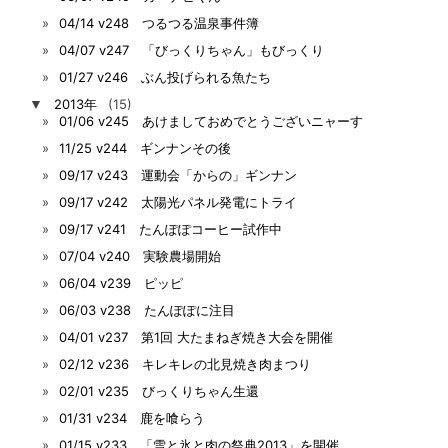
04/14 v248 つるつる温泉事件簿
04/07 v247 「びっくりちゃん」もびっくり
01/27 v246 ぶん投げられる魚たち
▼
2013年
(15)
01/06 v245 あけましておめでとうございニャーす
11/25 v244 ギンナンその後
09/17 v243 運動会「からの」ギンナン
09/17 v242 太陽光パネル発電にトライ
09/17 v241 たんぽぽコーヒー試作中
07/04 v240 実験農場開始
06/04 v239 ピッピ
06/03 v238 たんぽぽに注目
04/01 v237 第1回 大たまねぎ焼き大会を開催
02/12 v236 キレキレの北見焼き肉まつり
02/01 v235 びっくりちゃん生還
01/31 v234 鹿を喰らう
01/15 v233 「雪と氷と肉の祭典2013」を開催