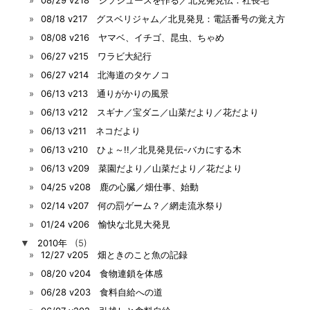
08/18 v217 グスベリジャム／北見発見：電話番号の覚え方
08/08 v216 ヤマベ、イチゴ、昆虫、ちゃめ
06/27 v215 ワラビ大紀行
06/27 v214 北海道のタケノコ
06/13 v213 通りがかりの風景
06/13 v212 スギナ／宝ダニ／山菜だより／花だより
06/13 v211 ネコだより
06/13 v210 ひょ～!!／北見発見伝-バカにする木
06/13 v209 菜園だより／山菜だより／花だより
04/25 v208 鹿の心臓／畑仕事、始動
02/14 v207 何の罰ゲーム？／網走流氷祭り
01/24 v206 愉快な北見大発見
▼
2010年
(5)
12/27 v205 畑ときのこと魚の記録
08/20 v204 食物連鎖を体感
06/28 v203 食料自給への道