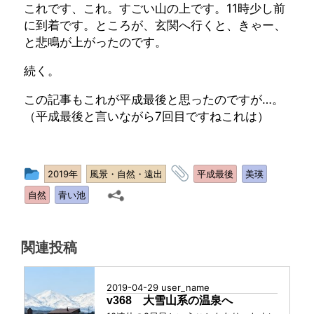
これです、これ。すごい山の上です。11時少し前
に到着です。ところが、玄関へ行くと、きゃー、
と悲鳴が上がったのです。
続く。
この記事もこれが平成最後と思ったのですが…。
（平成最後と言いながら7回目ですねこれは）
投
タ
2019年
風景・自然・遠出
平成最後
美瑛
稿
グ
自然
青い池
グ
ル
ー
関連投稿
プ
2019-04-29
user_name
v368 大雪山系の温泉へ