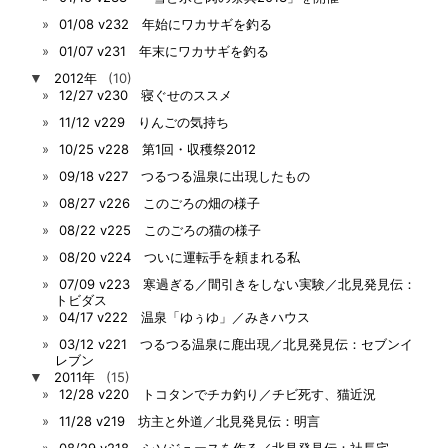
01/08 v232 年始にワカサギを釣る
01/07 v231 年末にワカサギを釣る
▼
2012年
(10)
12/27 v230 寝ぐせのススメ
11/12 v229 りんごの気持ち
10/25 v228 第1回・収穫祭2012
09/18 v227 つるつる温泉に出現したもの
08/27 v226 このごろの畑の様子
08/22 v225 このごろの猫の様子
08/20 v224 ついに運転手を頼まれる私
07/09 v223 寒過ぎる／間引きをしない実験／北見発見伝：
トビダス
04/17 v222 温泉「ゆぅゆ」／みきハウス
03/12 v221 つるつる温泉に鹿出現／北見発見伝：セブンイ
レブン
▼
2011年
(15)
12/28 v220 トコタンでチカ釣り／チビ死す、猫近況
11/28 v219 坊主と外道／北見発見伝：明言
08/29 v218 シソジュースを作る／北見発見伝：社長宅