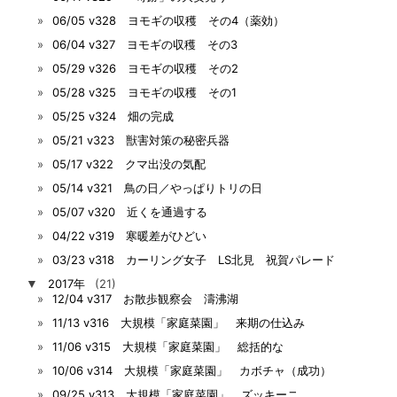
06/05 v328 ヨモギの収穫 その4（薬効）
06/04 v327 ヨモギの収穫 その3
05/29 v326 ヨモギの収穫 その2
05/28 v325 ヨモギの収穫 その1
05/25 v324 畑の完成
05/21 v323 獣害対策の秘密兵器
05/17 v322 クマ出没の気配
05/14 v321 鳥の日／やっぱりトリの日
05/07 v320 近くを通過する
04/22 v319 寒暖差がひどい
03/23 v318 カーリング女子 LS北見 祝賀パレード
▼
2017年
(21)
12/04 v317 お散歩観察会 濤沸湖
11/13 v316 大規模「家庭菜園」 来期の仕込み
11/06 v315 大規模「家庭菜園」 総括的な
10/06 v314 大規模「家庭菜園」 カボチャ（成功）
09/25 v313 大規模「家庭菜園」 ズッキーニ