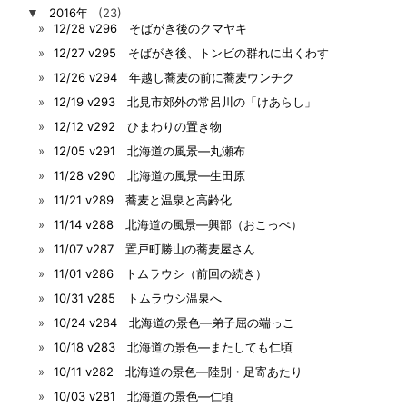
▼
2016年
(23)
12/28 v296 そばがき後のクマヤキ
12/27 v295 そばがき後、トンビの群れに出くわす
12/26 v294 年越し蕎麦の前に蕎麦ウンチク
12/19 v293 北見市郊外の常呂川の「けあらし」
12/12 v292 ひまわりの置き物
12/05 v291 北海道の風景―丸瀬布
11/28 v290 北海道の風景―生田原
11/21 v289 蕎麦と温泉と高齢化
11/14 v288 北海道の風景―興部（おこっぺ）
11/07 v287 置戸町勝山の蕎麦屋さん
11/01 v286 トムラウシ（前回の続き）
10/31 v285 トムラウシ温泉へ
10/24 v284 北海道の景色―弟子屈の端っこ
10/18 v283 北海道の景色―またしても仁頃
10/11 v282 北海道の景色―陸別・足寄あたり
10/03 v281 北海道の景色―仁頃