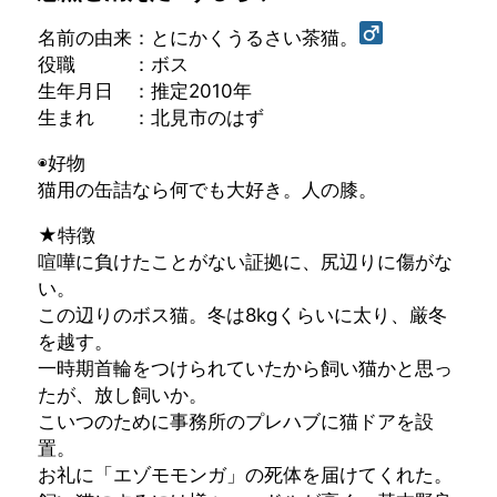
名前の由来：とにかくうるさい茶猫。
役職 ：ボス
生年月日 ：推定2010年
生まれ ：北見市のはず
◉好物
猫用の缶詰なら何でも大好き。人の膝。
★特徴
喧嘩に負けたことがない証拠に、尻辺りに傷がな
い。
この辺りのボス猫。冬は8kgくらいに太り、厳冬
を越す。
一時期首輪をつけられていたから飼い猫かと思っ
たが、放し飼いか。
こいつのために事務所のプレハブに猫ドアを設
置。
お礼に「エゾモモンガ」の死体を届けてくれた。