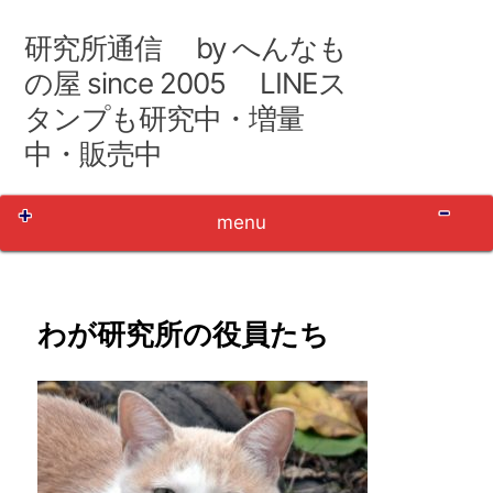
コ
ン
研究所通信 by へんなも
テ
ン
の屋 since 2005 LINEス
ツ
タンプも研究中・増量
へ
移
中・販売中
動
Sh
menu
わが研究所の役員たち