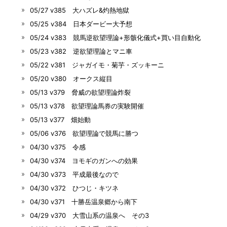
05/27 v385 大ハズレ&灼熱地獄
05/25 v384 日本ダービー大予想
05/24 v383 競馬逆欲望理論+形骸化儀式+買い目自動化
05/23 v382 逆欲望理論とマニ車
05/22 v381 ジャガイモ・菊芋・ズッキーニ
05/20 v380 オークス縦目
05/13 v379 脅威の欲望理論炸裂
05/13 v378 欲望理論馬券の実験開催
05/13 v377 畑始動
05/06 v376 欲望理論で競馬に勝つ
04/30 v375 令感
04/30 v374 ヨモギのガンへの効果
04/30 v373 平成最後なので
04/30 v372 ひつじ・キツネ
04/30 v371 十勝岳温泉郷から南下
04/29 v370 大雪山系の温泉へ その3