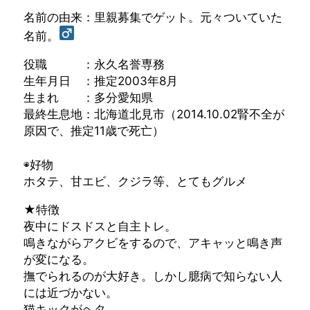
名前の由来：里親募集でゲット。元々ついていた
名前。
役職 ：永久名誉専務
生年月日 ：推定2003年8月
生まれ ：多分愛知県
最終生息地：北海道北見市（2014.10.02腎不全が
原因で、推定11歳で死亡）
◉好物
ホタテ、甘エビ、クジラ等、とてもグルメ
★特徴
夜中にドスドスと自主トレ。
鳴きながらアクビをするので、アキャッと鳴き声
が変になる。
撫でられるのが大好き。しかし臆病で知らない人
には近づかない。
猫キックがヘタ。