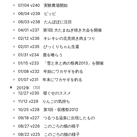
07/04 v240 実験農場開始
06/04 v239 ピッピ
06/03 v238 たんぽぽに注目
04/01 v237 第1回 大たまねぎ焼き大会を開催
02/12 v236 キレキレの北見焼き肉まつり
02/01 v235 びっくりちゃん生還
01/31 v234 鹿を喰らう
01/15 v233 「雪と氷と肉の祭典2013」を開催
01/08 v232 年始にワカサギを釣る
01/07 v231 年末にワカサギを釣る
▼
2012年
(10)
12/27 v230 寝ぐせのススメ
11/12 v229 りんごの気持ち
10/25 v228 第1回・収穫祭2012
09/18 v227 つるつる温泉に出現したもの
08/27 v226 このごろの畑の様子
08/22 v225 このごろの猫の様子