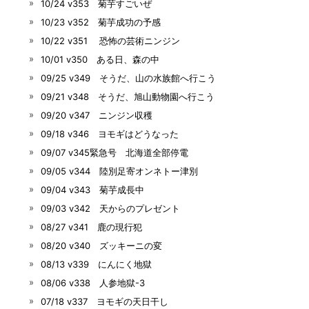
10/24 v353 菊芋すごいぜ
10/23 v352 菊芋成功の予感
10/22 v351 恐怖の芸術ニンジン
10/01 v350 ある日、森の中
09/25 v349 そうだ、山の水族館へ行こう
09/21 v348 そうだ、旭山動物園へ行こう
09/20 v347 ニンジン収穫
09/18 v346 ヨモギはどうなった
09/07 v345緊急号 北海道全部停電
09/05 v344 陸別足寄オンネトー津別
09/04 v343 菊芋成長中
09/03 v342 天からのプレゼント
08/27 v341 鹿の現行犯
08/20 v340 ズッキーニの変
08/13 v339 にんにく地獄
08/06 v338 人参地獄-3
07/18 v337 ヨモギの天日干し