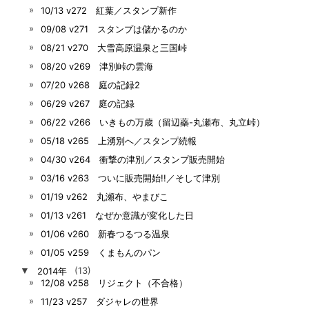
10/13 v272 紅葉／スタンプ新作
09/08 v271 スタンプは儲かるのか
08/21 v270 大雪高原温泉と三国峠
08/20 v269 津別峠の雲海
07/20 v268 庭の記録2
06/29 v267 庭の記録
06/22 v266 いきもの万歳（留辺蘂-丸瀬布、丸立峠）
05/18 v265 上湧別へ／スタンプ続報
04/30 v264 衝撃の津別／スタンプ販売開始
03/16 v263 ついに販売開始!!／そして津別
01/19 v262 丸瀬布、やまびこ
01/13 v261 なぜか意識が変化した日
01/06 v260 新春つるつる温泉
01/05 v259 くまもんのパン
▼
2014年
(13)
12/08 v258 リジェクト（不合格）
11/23 v257 ダジャレの世界