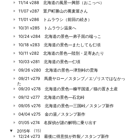
11/14 v288 北海道の風景―興部（おこっぺ）
11/07 v287 置戸町勝山の蕎麦屋さん
11/01 v286 トムラウシ（前回の続き）
10/31 v285 トムラウシ温泉へ
10/24 v284 北海道の景色―弟子屈の端っこ
10/18 v283 北海道の景色―またしても仁頃
10/11 v282 北海道の景色―陸別・足寄あたり
10/03 v281 北海道の景色―仁頃
09/26 v280 北海道の景色―津別峠の雲海
09/21 v279 馬鹿ヤロー／スタンプ／エゾリスではなかっ
た
09/20 v278 北海道の景色―糠平国道／猫の置き土産
09/12 v277 北海道の景色―石北峠
09/05 v276 北海道の景色―三国峠／スタンプ新作
04/04 v275 金の湯／スタンプ新作
01/05 v274 名探偵が謎の解明に乗り出す
▼
2015年
(15)
12/24 v273 最後に得意技が炸裂／スタンプ新作