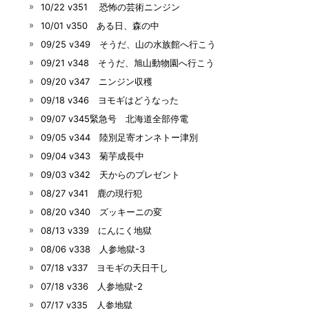
10/22 v351 恐怖の芸術ニンジン
10/01 v350 ある日、森の中
09/25 v349 そうだ、山の水族館へ行こう
09/21 v348 そうだ、旭山動物園へ行こう
09/20 v347 ニンジン収穫
09/18 v346 ヨモギはどうなった
09/07 v345緊急号 北海道全部停電
09/05 v344 陸別足寄オンネトー津別
09/04 v343 菊芋成長中
09/03 v342 天からのプレゼント
08/27 v341 鹿の現行犯
08/20 v340 ズッキーニの変
08/13 v339 にんにく地獄
08/06 v338 人参地獄-3
07/18 v337 ヨモギの天日干し
07/18 v336 人参地獄-2
07/17 v335 人参地獄