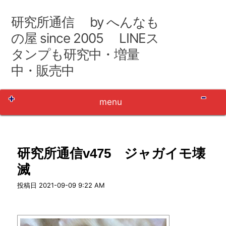
コ
ン
研究所通信 by へんなも
テ
ン
の屋 since 2005 LINEス
ツ
タンプも研究中・増量
へ
移
中・販売中
動
Sh
menu
研究所通信v475 ジャガイモ壊
滅
user_name
投稿日
2021-09-09 9:22 AM