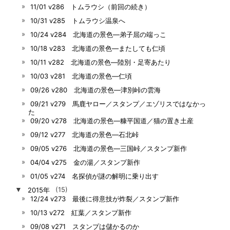
11/01 v286 トムラウシ（前回の続き）
10/31 v285 トムラウシ温泉へ
10/24 v284 北海道の景色―弟子屈の端っこ
10/18 v283 北海道の景色―またしても仁頃
10/11 v282 北海道の景色―陸別・足寄あたり
10/03 v281 北海道の景色―仁頃
09/26 v280 北海道の景色―津別峠の雲海
09/21 v279 馬鹿ヤロー／スタンプ／エゾリスではなかっ
た
09/20 v278 北海道の景色―糠平国道／猫の置き土産
09/12 v277 北海道の景色―石北峠
09/05 v276 北海道の景色―三国峠／スタンプ新作
04/04 v275 金の湯／スタンプ新作
01/05 v274 名探偵が謎の解明に乗り出す
▼
2015年
(15)
12/24 v273 最後に得意技が炸裂／スタンプ新作
10/13 v272 紅葉／スタンプ新作
09/08 v271 スタンプは儲かるのか