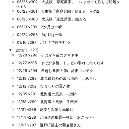
06/26 v302 大規模「家庭菜園」 ジャガイモ作りで明暗ク
ッキリ
06/23 v301 大規模「家庭菜園」始まる その2
06/20 v300 大規模「家庭菜園」始まる
06/19 v299 2か月は一瞬
04/24 v298 3か月は一瞬
01/16 v297 バナナで釘を打つ
▼
2016年
(23)
12/28 v296 そばがき後のクマヤキ
12/27 v295 そばがき後、トンビの群れに出くわす
12/26 v294 年越し蕎麦の前に蕎麦ウンチク
12/19 v293 北見市郊外の常呂川の「けあらし」
12/12 v292 ひまわりの置き物
12/05 v291 北海道の風景―丸瀬布
11/28 v290 北海道の風景―生田原
11/21 v289 蕎麦と温泉と高齢化
11/14 v288 北海道の風景―興部（おこっぺ）
11/07 v287 置戸町勝山の蕎麦屋さん