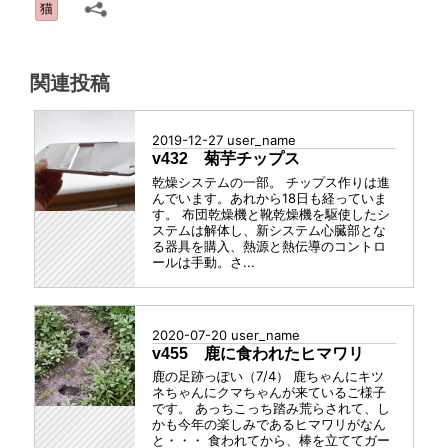
グ
猫
グ
ル
ー
関連投稿
プ
2019-12-27
user_name
v432 菊芋チップス
乾燥システムの一部。 チップス作りは進
んでいます。あれから18日も経っていま
す。 布団乾燥機と靴乾燥機を駆使したシ
ステムは解体し、新システム心臓部とな
る器具を購入、熱源と熱伝導のコントロ
ールは手動。さ...
2020-07-20
user_name
v455 鹿に食われたヒマワリ
鹿の足跡っぽい（7/4） 鹿ちゃんにキツ
ネちゃんにクマちゃんが来ているご様子
です。 あっちこっち踏み荒らされて、し
かも今年の楽しみであるヒマワリがなん
と・・・ 食われてから、棒を立ててガー