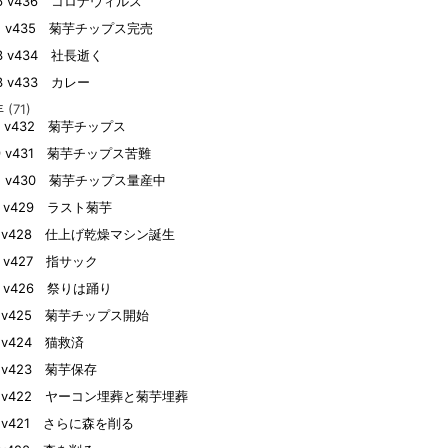
26 v436 コロナウィルス
12 v435 菊芋チップス完売
03 v434 社長逝く
03 v433 カレー
年
(71)
27 v432 菊芋チップス
09 v431 菊芋チップス苦難
02 v430 菊芋チップス量産中
25 v429 ラスト菊芋
21 v428 仕上げ乾燥マシン誕生
20 v427 指サック
20 v426 祭りは踊り
18 v425 菊芋チップス開始
8 v424 猫救済
14 v423 菊芋保存
14 v422 ヤーコン埋葬と菊芋埋葬
13 v421 さらに森を削る