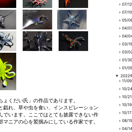
07/
07/
05/
04/
04/
03/
03/
01/
01/
▼
2022
11/
10/
10/
ちょくだい氏」の作品であります。
10/
と戯れ、草や虫を食い、インスピレーション
10/
んでいます。ここではとても披露できない作
08/
部マニアの心を鷲掴みにしている作家です。
04/