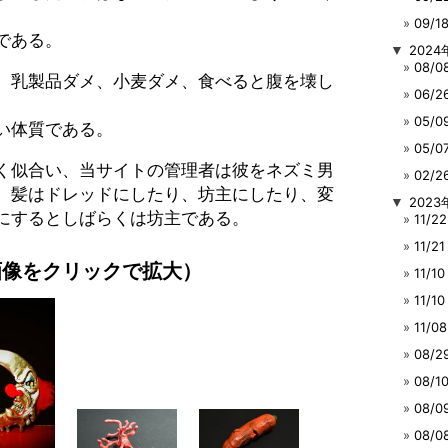
09/
である。
▼
2024
08/
、乳製品ダメ、小麦ダメ、食べると腹を壊し
06/
05/
い体質である。
05/
く似合い、当サイトの管理者は彼をネズミ男
02/
。髪はドレッドにしたり、坊主にしたり、変
▼
2023
にするとしばらくは坊主である。
11/
11/
画像をクリックで拡大）
11/
11/
11/
08/
08/
08/
08/