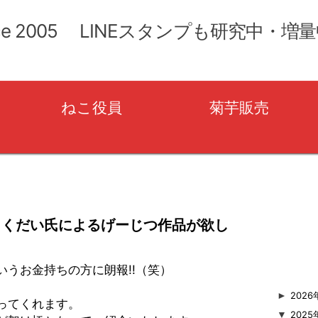
コ
ン
ce 2005 LINEスタンプも研究中・増
テ
ン
ツ
へ
移
ねこ役員
菊芋販売
動
ょくだい氏によるげーじつ作品が欲し
いうお金持ちの方に朗報!!（笑）
►
2026
ってくれます。
▼
2025