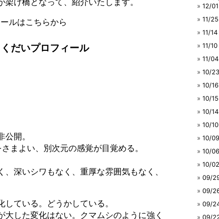
が架け橋となって、紹介いたします。
12/
11/
ールはこちらから
11/
11/
ょくだいプロフィール
11/
10/
10/
10/
10/
10/
非公開。
10/
をさまよい、別次元の感覚が目覚める。
10/
10/
く、深いシワもなく、重厚な雰囲気もなく、
09/
09/
化している。どうかしている。
09/
が大した変化はない。クマムシのように強く
09/