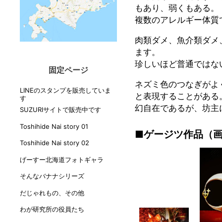
もあり、弱くもある。
複数のアレルギー体質
肉類ダメ、魚介類ダメ
ます。
珍しいほど普通ではな
固定ページ
ネズミ色のつなぎがよ
LINEのスタンプを販売していま
と表現することがある
す
幻自在であるが、坊主
SUZURIサイトで販売中です
Toshihide Nai story 01
■ゲージツ作品（
Toshihide Nai story 02
げーすー北海道フォトギャラ
そんなバナナシリーズ
だじゃれもの、その他
わが研究所の役員たち