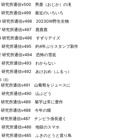
12 研究所通信v500 男鹿（おじか）の滝
10 研究所通信v499 最近のいろいろ
08 研究所通信v498 2023GW野生生物
07 研究所通信v497 鹿鹿鹿
04 研究所通信v496 すずりデイズ
15 研究所通信v495 約4年ぶりスタンプ新作
02 研究所通信v494 恐怖の雪庇
30 研究所通信v493 わからない
05 研究所通信v492 あけおめ（ふるっ）
年
(8)
09 研究所通信v491 山葡萄をジュースに
24 研究所通信v490 山ぶどう
21 研究所通信v489 菊芋は常に豊作
19 研究所通信v488 今年の畑
17 研究所通信v487 チンピラ係長逝く
15 研究所通信v486 地獄のスマホ
14 研究所通信v485 ふきのとうと渡り鳥