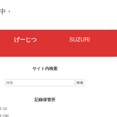
量中・
げーじつ
SUZURI
サイト内検索
検
索：
記録保管所
年
(2)
年
(18)