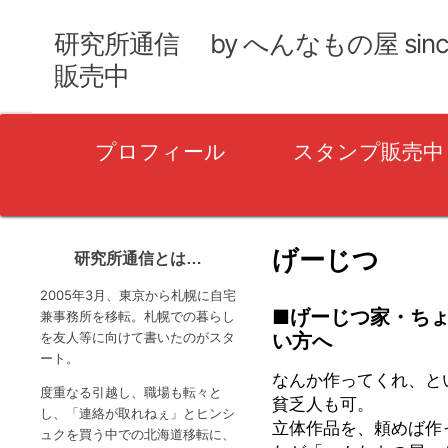
研究所通信 by へんなもの屋 sin
販売中
プ
プロフィール
スタンプ販売中
ラ
イ
マ
リ
げーじつ
研究所通信とは…
ー
2005年3月、東京から札幌に自宅
メ
■げーじつ家・ち
兼事務所を移転。札幌での暮らし
を友人等に向けて書いたのがスタ
い方へ
ニ
ート。
ュ
なんか作ってくれ、と
度重なる引越し、職場も転々と
貧乏人も可。
ー
し、「連絡が取れねぇ」とヒンシ
立体作品を、頼めば作
ュクを買う中での北海道移転に、