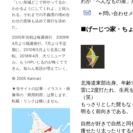
わが「へんなもの屋」
「いい加減どこで何やってるか、
わかるようにしてくれよ」と叱ら
←問い合わせメ
れる。それまでの不義理の埋め合
わせの意味も込めて発行を決め
た。
■げーじつ家・ち
2005年当初は毎週発行、2009年
4月より隔週発行。7月より不定
期に。2010年5月より北見に移
転。2018年4月、大リニューア
ル。もうHPいじるのが怖くてで
きん。知らん単語が増えていく。
©️ 2005 Kannari
北海道東部出身。年齢
★当サイトの記事・イラスト・画
雷に2度打たれ、生死
像等の「商用利用」は禁じます。
（笑）
転載・リンクは構いません。
もっさりとした髭もな
明るく前向きである。
自然が好きで自然と同
痩せたり太ったりする