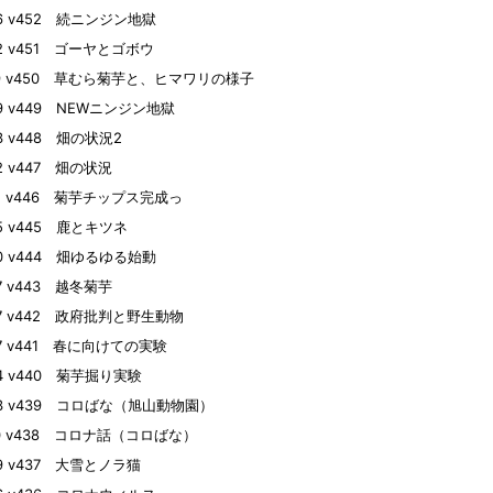
26 v452 続ニンジン地獄
22 v451 ゴーヤとゴボウ
19 v450 草むら菊芋と、ヒマワリの様子
09 v449 NEWニンジン地獄
03 v448 畑の状況2
02 v447 畑の状況
01 v446 菊芋チップス完成っ
25 v445 鹿とキツネ
20 v444 畑ゆるゆる始動
07 v443 越冬菊芋
27 v442 政府批判と野生動物
27 v441 春に向けての実験
24 v440 菊芋掘り実験
23 v439 コロばな（旭山動物園）
10 v438 コロナ話（コロばな）
09 v437 大雪とノラ猫