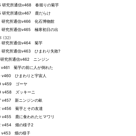
05 研究所通信v468 春堀りの菊芋
05 研究所通信v467 鹿だらけ
15 研究所通信v466 化石博物館
05 研究所通信v465 極寒初日の出
年
(32)
04 研究所通信v464 菊芋
04 研究所通信v463 ひまわり失敗?
19 研究所通信v462 ニンジン
09 v461 菊芋の前に人が倒れた
10 v460 ひまわりと宇宙人
09 v459 ゴーヤ
09 v458 ズッキーニ
07 v457 新ニンジンの畝
22 v456 菊芋とその友達
20 v455 鹿に食われたヒマワリ
02 v454 畑の様子2
01 v453 畑の様子