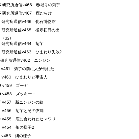
05 研究所通信v468 春堀りの菊芋
05 研究所通信v467 鹿だらけ
15 研究所通信v466 化石博物館
05 研究所通信v465 極寒初日の出
年
(32)
04 研究所通信v464 菊芋
04 研究所通信v463 ひまわり失敗?
19 研究所通信v462 ニンジン
09 v461 菊芋の前に人が倒れた
10 v460 ひまわりと宇宙人
09 v459 ゴーヤ
09 v458 ズッキーニ
07 v457 新ニンジンの畝
22 v456 菊芋とその友達
20 v455 鹿に食われたヒマワリ
02 v454 畑の様子2
01 v453 畑の様子