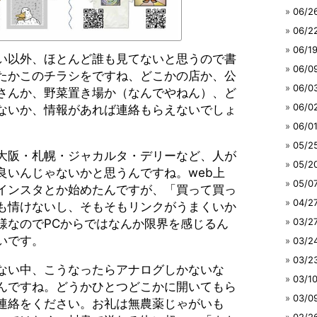
06/
06/
06/
い以外、ほとんど誰も見てないと思うので書
06/
たかこのチラシをですね、どこかの店か、公
06/
さんか、野菜置き場か（なんでやねん）、ど
06/
ないか、情報があれば連絡もらえないでしょ
06/
05/
大阪・札幌・ジャカルタ・デリーなど、人が
05/
良いんじゃないかと思うんですね。web上
05/
インスタとか始めたんですが、「買って買っ
04/
も情けないし、そもそもリンクがうまくいか
03/
様なのでPCからではなんか限界を感じるん
いです。
03/
03/
ない中、こうなったらアナログしかないな
03/
んですね。どうかひとつどこかに開いてもら
03/
連絡をください。お礼は無農薬じゃがいも