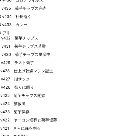
26 v436 コロナウィルス
12 v435 菊芋チップス完売
03 v434 社長逝く
03 v433 カレー
年
(71)
27 v432 菊芋チップス
09 v431 菊芋チップス苦難
02 v430 菊芋チップス量産中
25 v429 ラスト菊芋
21 v428 仕上げ乾燥マシン誕生
20 v427 指サック
20 v426 祭りは踊り
18 v425 菊芋チップス開始
8 v424 猫救済
14 v423 菊芋保存
14 v422 ヤーコン埋葬と菊芋埋葬
13 v421 さらに森を削る