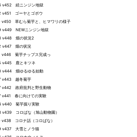
26 v452 続ニンジン地獄
22 v451 ゴーヤとゴボウ
19 v450 草むら菊芋と、ヒマワリの様子
09 v449 NEWニンジン地獄
03 v448 畑の状況2
02 v447 畑の状況
01 v446 菊芋チップス完成っ
25 v445 鹿とキツネ
20 v444 畑ゆるゆる始動
07 v443 越冬菊芋
27 v442 政府批判と野生動物
27 v441 春に向けての実験
24 v440 菊芋掘り実験
23 v439 コロばな（旭山動物園）
10 v438 コロナ話（コロばな）
09 v437 大雪とノラ猫