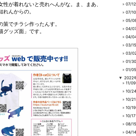
女性が着れないと売れへんがな。ま、まあ、
07/
知れんからの。
07/
05/
の策でチラシ作ったんす。
04/
猫グッズ面」です。
04/
03/
03/
01/
01/
▼
2022
11/
10/
10/
10/
10/
08/
04/