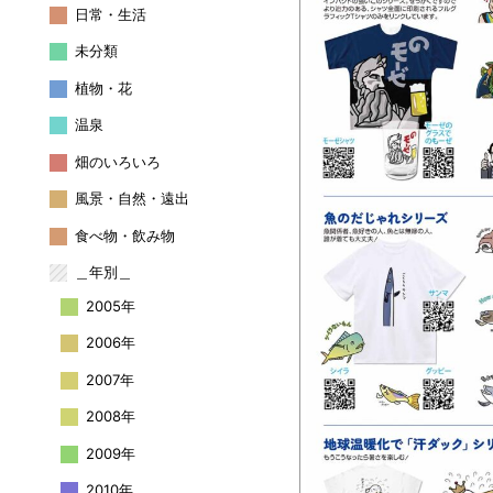
日常・生活
未分類
植物・花
温泉
畑のいろいろ
風景・自然・遠出
食べ物・飲み物
＿年別＿
2005年
2006年
2007年
2008年
2009年
2010年