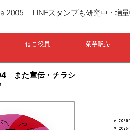
コ
ン
ce 2005 LINEスタンプも研究中・増
テ
ン
ツ
へ
移
ねこ役員
菊芋販売
動
04 また宣伝・チラシ
user_name
M
►
2026
▼
2025