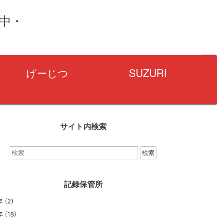
量中・
げーじつ
SUZURI
サイト内検索
検
索：
記録保管所
年
(2)
年
(18)