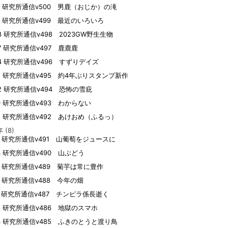
12 研究所通信v500 男鹿（おじか）の滝
10 研究所通信v499 最近のいろいろ
08 研究所通信v498 2023GW野生生物
07 研究所通信v497 鹿鹿鹿
04 研究所通信v496 すずりデイズ
15 研究所通信v495 約4年ぶりスタンプ新作
02 研究所通信v494 恐怖の雪庇
30 研究所通信v493 わからない
05 研究所通信v492 あけおめ（ふるっ）
年
(8)
09 研究所通信v491 山葡萄をジュースに
24 研究所通信v490 山ぶどう
21 研究所通信v489 菊芋は常に豊作
19 研究所通信v488 今年の畑
17 研究所通信v487 チンピラ係長逝く
15 研究所通信v486 地獄のスマホ
14 研究所通信v485 ふきのとうと渡り鳥