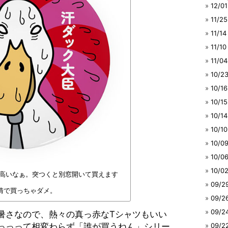
12/
11/
11/
11/
11/
10/
10/
10/
10/
10/
10/
10/
10/
て高いなぁ。突つくと別窓開いて買えます
09/
情で買っちゃダメ。
09/
09/
暑さなので、熱々の真っ赤なTシャツもいい
っって相変わらず「誰が買うねん」シリー
09/