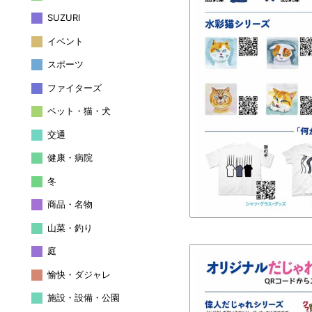
SUZURI
イベント
スポーツ
ファイターズ
ペット・猫・犬
交通
健康・病院
冬
商品・名物
山菜・釣り
庭
愉快・ダジャレ
施設・設備・公園