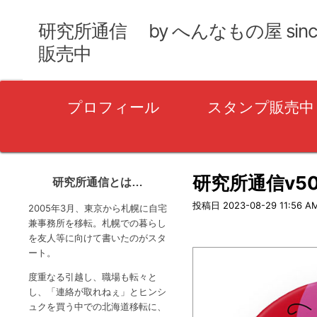
研究所通信 by へんなもの屋 sin
販売中
プ
プロフィール
スタンプ販売中
ラ
イ
マ
リ
研究所通信v5
研究所通信とは…
ー
投稿日
2023-08-29 11:56 A
2005年3月、東京から札幌に自宅
メ
兼事務所を移転。札幌での暮らし
を友人等に向けて書いたのがスタ
ニ
ート。
ュ
度重なる引越し、職場も転々と
ー
し、「連絡が取れねぇ」とヒンシ
ュクを買う中での北海道移転に、