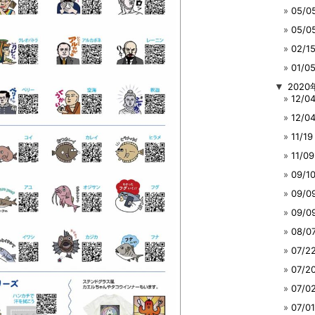
05/
05/
02/
01/
▼
2020
12/
12/
11/
11/
09/
09/
09/
08/
07/
07/
07/
07/