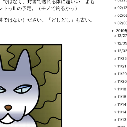
02/
）ではなく、封書で送れる体に超いい「よも
トっ!! の予定。（モノで釣るかっ）
02/
02/
募ではない）ださい。「どしどし」も古い。
02/
▼
2019
12/
12/
12/
11/
11/
11/
11/
11/
11/1
11/
11/
11/