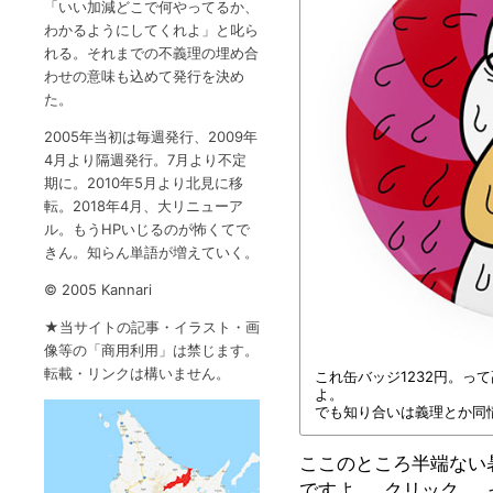
「いい加減どこで何やってるか、
わかるようにしてくれよ」と叱ら
れる。それまでの不義理の埋め合
わせの意味も込めて発行を決め
た。
2005年当初は毎週発行、2009年
4月より隔週発行。7月より不定
期に。2010年5月より北見に移
転。2018年4月、大リニューア
ル。もうHPいじるのが怖くてで
きん。知らん単語が増えていく。
©️ 2005 Kannari
★当サイトの記事・イラスト・画
像等の「商用利用」は禁じます。
転載・リンクは構いません。
これ缶バッジ1232円。っ
よ。
でも知り合いは義理とか同
ここのところ半端ない
ですよ。
クリック
っ