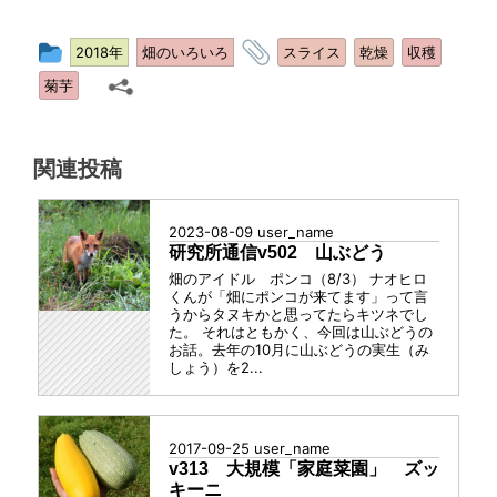
投
タ
2018年
畑のいろいろ
スライス
乾燥
収穫
稿
グ
菊芋
グ
ル
ー
関連投稿
プ
2023-08-09
user_name
研究所通信v502 山ぶどう
畑のアイドル ポンコ（8/3） ナオヒロ
くんが「畑にポンコが来てます」って言
うからタヌキかと思ってたらキツネでし
た。 それはともかく、今回は山ぶどうの
お話。去年の10月に山ぶどうの実生（み
しょう）を2...
2017-09-25
user_name
v313 大規模「家庭菜園」 ズッ
キーニ