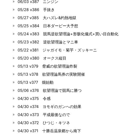
06/03 v387 ニンジン
05/28 v386 手抜き
05/27 v385 大ハズレ&灼熱地獄
05/25 v384 日本ダービー大予想
05/24 v383 競馬逆欲望理論+形骸化儀式+買い目自動化
05/23 v382 逆欲望理論とマニ車
05/22 v381 ジャガイモ・菊芋・ズッキーニ
05/20 v380 オークス縦目
05/13 v379 脅威の欲望理論炸裂
05/13 v378 欲望理論馬券の実験開催
05/13 v377 畑始動
05/06 v376 欲望理論で競馬に勝つ
04/30 v375 令感
04/30 v374 ヨモギのガンへの効果
04/30 v373 平成最後なので
04/30 v372 ひつじ・キツネ
04/30 v371 十勝岳温泉郷から南下