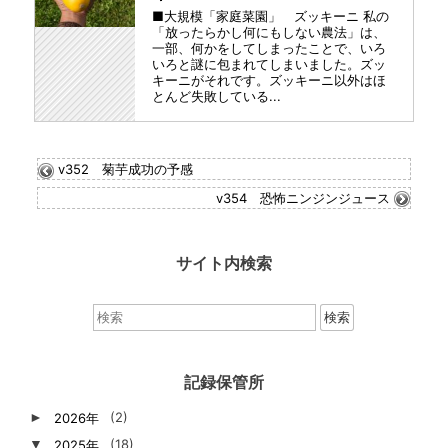
■大規模「家庭菜園」 ズッキーニ 私の
「放ったらかし何にもしない農法」は、
一部、何かをしてしまったことで、いろ
いろと謎に包まれてしまいました。ズッ
キーニがそれです。ズッキーニ以外はほ
とんど失敗している...
v352 菊芋成功の予感
v354 恐怖ニンジンジュース
サイト内検索
検
索：
記録保管所
►
2026年
(2)
▼
2025年
(18)