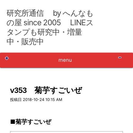
コ
ン
研究所通信 by へんなも
テ
ン
の屋 since 2005 LINEス
ツ
タンプも研究中・増量
へ
移
中・販売中
動
Sh
menu
v353 菊芋すごいぜ
user_name
投稿日
2018-10-24 10:15 AM
■菊芋すごいぜ