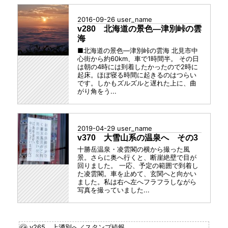
2016-09-26
user_name
v280 北海道の景色―津別峠の雲
海
■北海道の景色―津別峠の雲海 北見市中
心街から約60km、車で1時間半。 その日
は朝の4時には到着したかったので2時に
起床。ほぼ寝る時間に起きるのはつらい
です。しかもズルズルと遅れた上に、曲
がり角をう...
2019-04-29
user_name
v370 大雪山系の温泉へ その3
十勝岳温泉・凌雲閣の横から撮った風
景。さらに奥へ行くと、断崖絶壁で目が
回りました。 一応、予定の範囲で到着し
た凌雲閣。車を止めて、玄関へと向かい
ました。私は右へ左へフラフラしながら
写真を撮っていました...
v265 上湧別へ／スタンプ続報