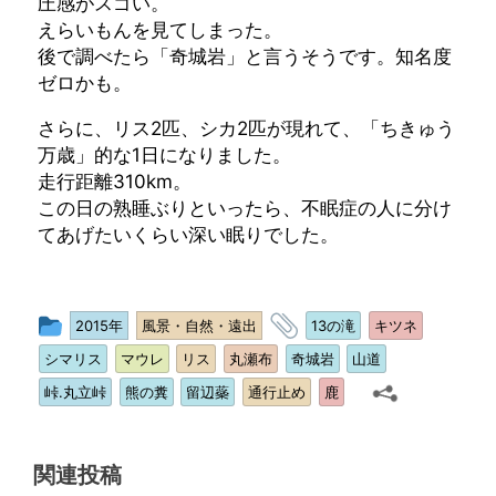
圧感がスゴい。
えらいもんを見てしまった。
後で調べたら「奇城岩」と言うそうです。知名度
ゼロかも。
さらに、リス2匹、シカ2匹が現れて、「ちきゅう
万歳」的な1日になりました。
走行距離310km。
この日の熟睡ぶりといったら、不眠症の人に分け
てあげたいくらい深い眠りでした。
投
タ
2015年
風景・自然・遠出
13の滝
キツネ
稿
グ
シマリス
マウレ
リス
丸瀬布
奇城岩
山道
グ
峠.丸立峠
熊の糞
留辺蘂
通行止め
鹿
ル
ー
プ
関連投稿