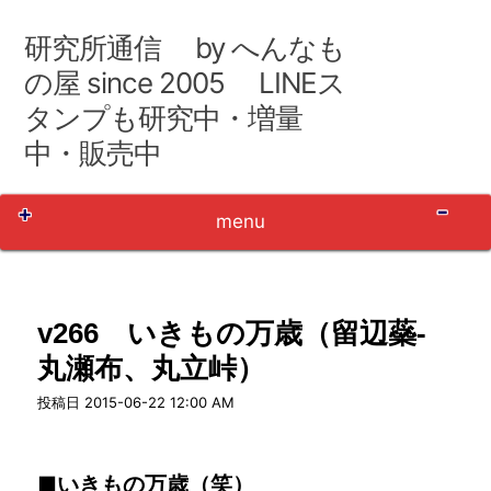
コ
ン
研究所通信 by へんなも
テ
ン
の屋 since 2005 LINEス
ツ
タンプも研究中・増量
へ
移
中・販売中
動
Sh
menu
v266 いきもの万歳（留辺蘂-
丸瀬布、丸立峠）
user_name
投稿日
2015-06-22 12:00 AM
■いきもの万歳（笑）