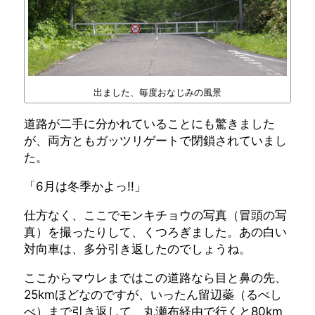
出ました、毎度おなじみの風景
道路が二手に分かれていることにも驚きました
が、両方ともガッツリゲートで閉鎖されていまし
た。
「6月は冬季かよっ!!」
仕方なく、ここでモンキチョウの写真（冒頭の写
真）を撮ったりして、くつろぎました。あの白い
対向車は、多分引き返したのでしょうね。
ここからマウレまではこの道路なら目と鼻の先、
25kmほどなのですが、いったん留辺蘂（るべし
べ）まで引き返して、丸瀬布経由で行くと80km