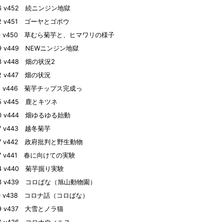
26 v452 続ニンジン地獄
22 v451 ゴーヤとゴボウ
19 v450 草むら菊芋と、ヒマワリの様子
09 v449 NEWニンジン地獄
03 v448 畑の状況2
02 v447 畑の状況
01 v446 菊芋チップス完成っ
25 v445 鹿とキツネ
20 v444 畑ゆるゆる始動
07 v443 越冬菊芋
27 v442 政府批判と野生動物
27 v441 春に向けての実験
24 v440 菊芋掘り実験
23 v439 コロばな（旭山動物園）
10 v438 コロナ話（コロばな）
09 v437 大雪とノラ猫