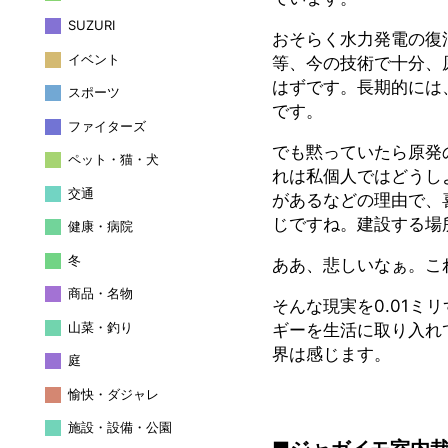
SUZURI
おそらく水力発電の復
イベント
等、今の技術で十分、
はずです。長期的には
スポーツ
です。
ファイターズ
でも黙っていたら原発
ペット・猫・犬
れは私個人ではどうし
交通
があるなどの理由で、
じですね。建設する場
健康・病院
冬
ああ、悲しいなぁ。こ
商品・名物
そんな現実を0.01ミ
山菜・釣り
ギーを生活に取り入れ
界は感じます。
庭
愉快・ダジャレ
施設・設備・公園