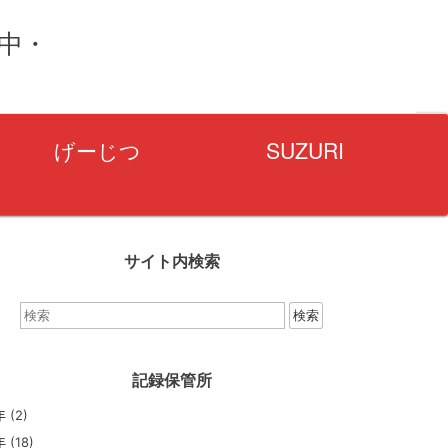
量中・
げーじつ
SUZURI
サイト内検索
検
索：
記録保管所
年
(2)
年
(18)