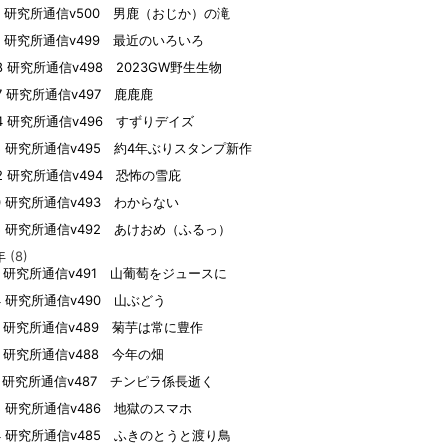
12 研究所通信v500 男鹿（おじか）の滝
10 研究所通信v499 最近のいろいろ
08 研究所通信v498 2023GW野生生物
07 研究所通信v497 鹿鹿鹿
04 研究所通信v496 すずりデイズ
15 研究所通信v495 約4年ぶりスタンプ新作
02 研究所通信v494 恐怖の雪庇
30 研究所通信v493 わからない
05 研究所通信v492 あけおめ（ふるっ）
年
(8)
09 研究所通信v491 山葡萄をジュースに
24 研究所通信v490 山ぶどう
21 研究所通信v489 菊芋は常に豊作
19 研究所通信v488 今年の畑
17 研究所通信v487 チンピラ係長逝く
15 研究所通信v486 地獄のスマホ
14 研究所通信v485 ふきのとうと渡り鳥