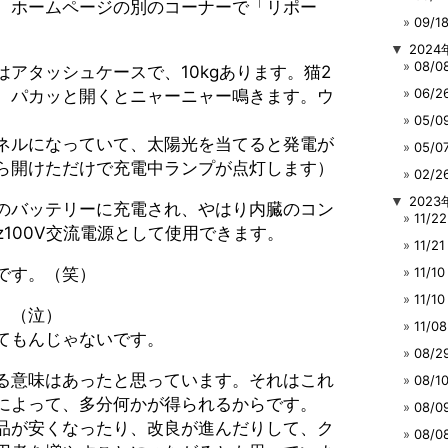
、ホームページの別のコーナーで「リポー
09/
▼
2024
08/
アタッシュケースで、10kgあります。猫2
06/
。パカッと開くとニャーニャー鳴きます。ウ
05/
ネルになっていて、太陽光を当てると発電が
05/
ら開けただけで充電中ランプが点灯します）
02/
▼
2023
のバッテリーに充電され、やはり内臓のコン
11/
z100V交流電源として使用できます。
11/
です。（笑）
11/
11/
。（泣）
11/
てもんじゃないです。
08/
る意味はあったと思っています。それはこれ
08/
によって、多分何かが得られるからです。
08/
品が安くなったり、改良が進んだりして、ク
08/