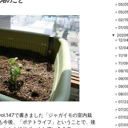
栽培のこと
05/
05/
02/
01/
▼
2020
12/
12/
11/
11/
09/
09/
09/
08/
07/
07/
ol.147で書きました「ジャガイモの室内栽
07/
も今後、「ポテトライフ」ということで、後
07/