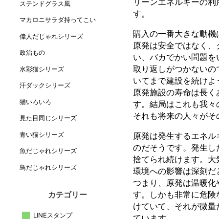
リーンエネルギーの利
ステンドグラス風
す。
マカロニサラダ持ってこい
購入の一番大きな動機
偉人だじゃれシリーズ
原発は安全ではなく、
政治もの
い、バカでかい問題を
取り返しがつかないの
水彩猫シリーズ
いてまで建設を続けよ
汗ダックシリーズ
原発施設の寿命は長く
猫いろいろ
す。結局はこれも我々
それも将来の人々がそ
見た目同じシリーズ
青い猫シリーズ
原発は発生するエネル
のだそうです。発生し
魚だじゃれシリーズ
捨てられ続けます。大
鳥だじゃれシリーズ
環境への影響は深刻だ
つまり、原発は温暖化
す。しかも非常に危険
カテゴリー
けていて、それが微量
LINEスタンプ
ています。