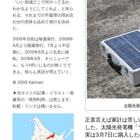
「いい加減どこで何やってるか、
わかるようにしてくれよ」と叱ら
れる。それまでの不義理の埋め合
わせの意味も込めて発行を決め
た。
2005年当初は毎週発行、2009年
4月より隔週発行。7月より不定
期に。2010年5月より北見に移
転。2018年4月、大リニューア
ル。もうHPいじるのが怖くてで
きん。知らん単語が増えていく。
©️ 2005 Kannari
★当サイトの記事・イラスト・画
像等の「商用利用」は禁じます。
太陽光発
転載・リンクは構いません。
正直言えば家計は苦し
した。太陽光発電機「
実は3月7日に購入し