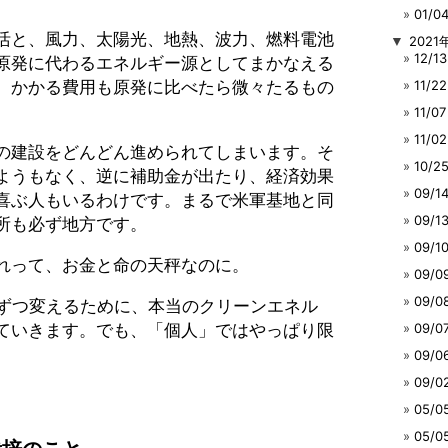
01/
活と、風力、太陽光、地熱、波力、燃料電池
▼
2021
12/
原発に代わるエネルギー源としてまかなえる
、かかる費用も原発に比べたら微々たるもの
11/
11/
11/
の建設をどんどん進められてしまいます。そ
10/
ようもなく、逆に補助金が出たり、経済効果
09/
喜ぶ人もいるわけです。まるで米軍基地と同
09/
所も必ず地方です。
09/
れって、お金と命の天秤なのに。
09/
09/
リずつ変えるために、本当のクリーンエネル
ていきます。でも、「個人」ではやっぱり限
09/
09/
09/
05/
05/