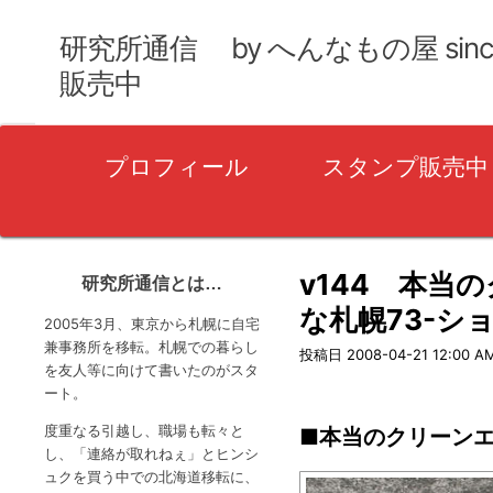
研究所通信 by へんなもの屋 sin
販売中
プ
プロフィール
スタンプ販売中
ラ
イ
マ
リ
v144 本当
研究所通信とは…
ー
な札幌73-シ
2005年3月、東京から札幌に自宅
メ
兼事務所を移転。札幌での暮らし
投稿日
2008-04-21 12:00 A
を友人等に向けて書いたのがスタ
ニ
ート。
ュ
度重なる引越し、職場も転々と
■本当のクリーン
ー
し、「連絡が取れねぇ」とヒンシ
ュクを買う中での北海道移転に、