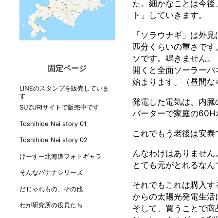
た。細かなことは今後
ト」していきます。
「ソラウナギ」は外見は
匹分くらいの重さです
ソです。鳴きません。
固定ページ
開くと全面ソーラーパ
始まります。（昼間な
LINEのスタンプを販売していま
す
発電した電気は、内臓
SUZURIサイトで販売中です
バーターで家庭の60H
Toshihide Nai story 01
これでもう老後は安泰
Toshihide Nai story 02
んなわけはありません
げーすー北海道フォトギャラ
とても元がとれるなん
そんなバナナシリーズ
それでもこれは購入す
だじゃれもの、その他
からの太陽光発電生活
わが研究所の役員たち
そして、買うことで商