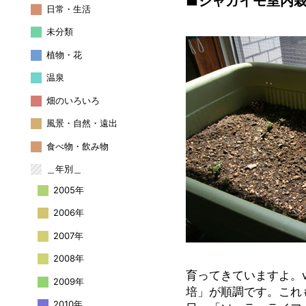
■ジャガイモ室内
日常・生活
未分類
植物・花
温泉
畑のいろいろ
風景・自然・遠出
食べ物・飲み物
＿年別＿
2005年
2006年
2007年
2008年
育ってきていますよ。v
2009年
培」が順調です。これ
2010年