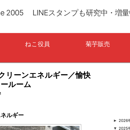
コ
ン
ce 2005 LINEスタンプも研究中・増
テ
ン
ツ
へ
移
ねこ役員
菊芋販売
動
のクリーンエネルギー／愉快
ョールーム
user_name
M
エネルギー
►
2026
▼
2025