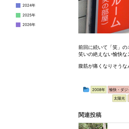
2024年
2025年
2026年
前回に続いて「笑」の
笑いの絶えない愉快な
腹筋が痛くなりそうな
投
2008年
愉快・ダジ
稿
太陽光
グ
関連投稿
ル
ー