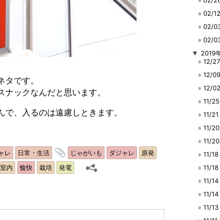
02/
02/
02/
02/
▼
2019
12/
12/
ネタです。
12/
スナックなんだと思います。
11/
んで、入るのは遠慮しときます。
11/
11/
11/
タ
ャレ
日常・生活
じゃがいも
ダジャレ
原発
11/
グ
11/1
室内
愉快
栽培
発電
11/
11/
11/