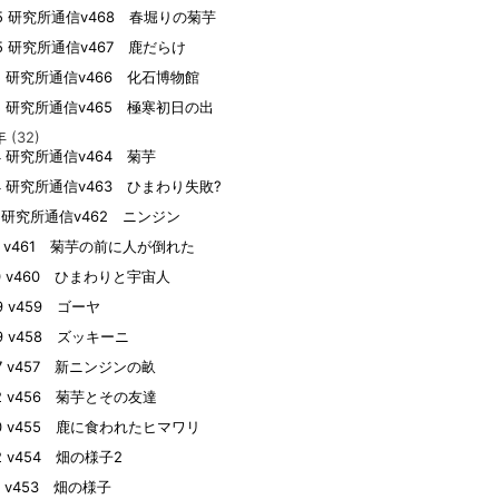
05 研究所通信v468 春堀りの菊芋
05 研究所通信v467 鹿だらけ
15 研究所通信v466 化石博物館
05 研究所通信v465 極寒初日の出
年
(32)
04 研究所通信v464 菊芋
04 研究所通信v463 ひまわり失敗?
19 研究所通信v462 ニンジン
09 v461 菊芋の前に人が倒れた
10 v460 ひまわりと宇宙人
09 v459 ゴーヤ
09 v458 ズッキーニ
07 v457 新ニンジンの畝
22 v456 菊芋とその友達
20 v455 鹿に食われたヒマワリ
02 v454 畑の様子2
01 v453 畑の様子