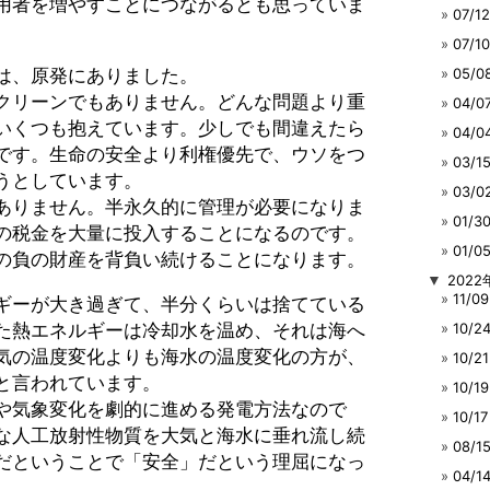
用者を増やすことにつながるとも思っていま
07/
07/
は、原発にありました。
05/
クリーンでもありません。どんな問題より重
04/
いくつも抱えています。少しでも間違えたら
04/
です。生命の安全より利権優先で、ウソをつ
03/
うとしています。
03/
ありません。半永久的に管理が必要になりま
01/
の税金を大量に投入することになるのです。
01/
の負の財産を背負い続けることになります。
▼
2022
11/
ギーが大き過ぎて、半分くらいは捨てている
た熱エネルギーは冷却水を温め、それは海へ
10/
気の温度変化よりも海水の温度変化の方が、
10/
と言われています。
10/
や気象変化を劇的に進める発電方法なので
10/
な人工放射性物質を大気と海水に垂れ流し続
08/
だということで「安全」だという理屈になっ
04/