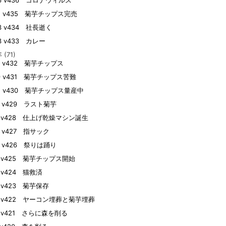
26 v436 コロナウィルス
12 v435 菊芋チップス完売
03 v434 社長逝く
03 v433 カレー
年
(71)
27 v432 菊芋チップス
09 v431 菊芋チップス苦難
02 v430 菊芋チップス量産中
25 v429 ラスト菊芋
21 v428 仕上げ乾燥マシン誕生
20 v427 指サック
20 v426 祭りは踊り
18 v425 菊芋チップス開始
8 v424 猫救済
14 v423 菊芋保存
14 v422 ヤーコン埋葬と菊芋埋葬
13 v421 さらに森を削る