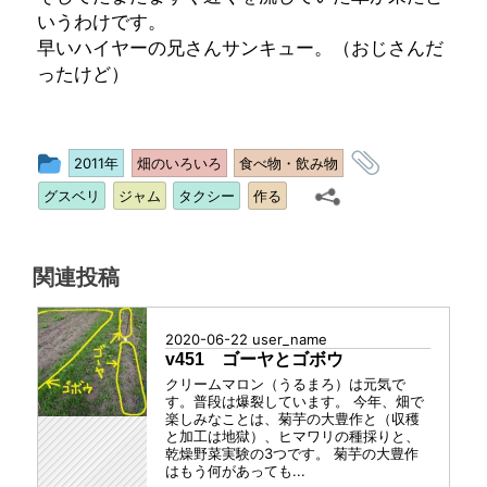
いうわけです。
早いハイヤーの兄さんサンキュー。（おじさんだ
ったけど）
投
タ
2011年
畑のいろいろ
食べ物・飲み物
稿
グ
グスベリ
ジャム
タクシー
作る
グ
ル
ー
関連投稿
プ
2020-06-22
user_name
v451 ゴーヤとゴボウ
クリームマロン（うるまろ）は元気で
す。普段は爆裂しています。 今年、畑で
楽しみなことは、菊芋の大豊作と（収穫
と加工は地獄）、ヒマワリの種採りと、
乾燥野菜実験の3つです。 菊芋の大豊作
はもう何があっても...