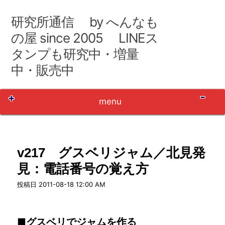
コ
ン
研究所通信 by へんなも
テ
ン
の屋 since 2005 LINEス
ツ
タンプも研究中・増量
へ
移
中・販売中
動
Sh
menu
v217 グスベリジャム／北見発
見：電話番号の覚え方
user_name
投稿日
2011-08-18 12:00 AM
■グスベリでジャムを作る