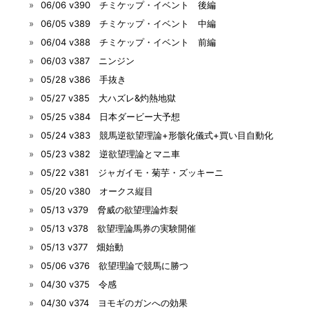
06/06 v390 チミケップ・イベント 後編
06/05 v389 チミケップ・イベント 中編
06/04 v388 チミケップ・イベント 前編
06/03 v387 ニンジン
05/28 v386 手抜き
05/27 v385 大ハズレ&灼熱地獄
05/25 v384 日本ダービー大予想
05/24 v383 競馬逆欲望理論+形骸化儀式+買い目自動化
05/23 v382 逆欲望理論とマニ車
05/22 v381 ジャガイモ・菊芋・ズッキーニ
05/20 v380 オークス縦目
05/13 v379 脅威の欲望理論炸裂
05/13 v378 欲望理論馬券の実験開催
05/13 v377 畑始動
05/06 v376 欲望理論で競馬に勝つ
04/30 v375 令感
04/30 v374 ヨモギのガンへの効果