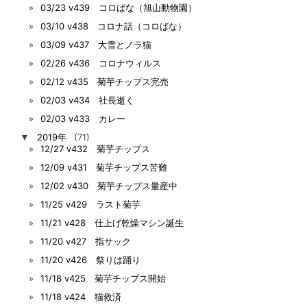
03/23 v439 コロばな（旭山動物園）
03/10 v438 コロナ話（コロばな）
03/09 v437 大雪とノラ猫
02/26 v436 コロナウィルス
02/12 v435 菊芋チップス完売
02/03 v434 社長逝く
02/03 v433 カレー
▼
2019年
(71)
12/27 v432 菊芋チップス
12/09 v431 菊芋チップス苦難
12/02 v430 菊芋チップス量産中
11/25 v429 ラスト菊芋
11/21 v428 仕上げ乾燥マシン誕生
11/20 v427 指サック
11/20 v426 祭りは踊り
11/18 v425 菊芋チップス開始
11/18 v424 猫救済