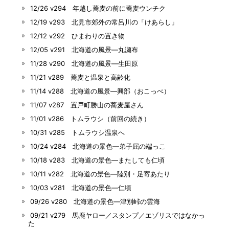
12/26 v294 年越し蕎麦の前に蕎麦ウンチク
12/19 v293 北見市郊外の常呂川の「けあらし」
12/12 v292 ひまわりの置き物
12/05 v291 北海道の風景―丸瀬布
11/28 v290 北海道の風景―生田原
11/21 v289 蕎麦と温泉と高齢化
11/14 v288 北海道の風景―興部（おこっぺ）
11/07 v287 置戸町勝山の蕎麦屋さん
11/01 v286 トムラウシ（前回の続き）
10/31 v285 トムラウシ温泉へ
10/24 v284 北海道の景色―弟子屈の端っこ
10/18 v283 北海道の景色―またしても仁頃
10/11 v282 北海道の景色―陸別・足寄あたり
10/03 v281 北海道の景色―仁頃
09/26 v280 北海道の景色―津別峠の雲海
09/21 v279 馬鹿ヤロー／スタンプ／エゾリスではなかっ
た