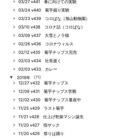
03/27 v441 春に向けての実験
03/24 v440 菊芋掘り実験
03/23 v439 コロばな（旭山動物園）
03/10 v438 コロナ話（コロばな）
03/09 v437 大雪とノラ猫
02/26 v436 コロナウィルス
02/12 v435 菊芋チップス完売
02/03 v434 社長逝く
02/03 v433 カレー
▼
2019年
(71)
12/27 v432 菊芋チップス
12/09 v431 菊芋チップス苦難
12/02 v430 菊芋チップス量産中
11/25 v429 ラスト菊芋
11/21 v428 仕上げ乾燥マシン誕生
11/20 v427 指サック
11/20 v426 祭りは踊り