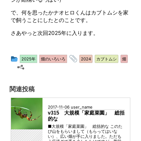
で、何を思ったかナオヒロくんはカブトムシを家
で飼うことにしたとのことです。
さあやっと次回2025年に入ります。
投
タ
2025年
畑のいろいろ
2024
カブトムシ
畑
稿
グ
グ
ル
関連投稿
ー
プ
2017-11-06
user_name
v315 大規模「家庭菜園」 総括
的な
■大規模「家庭菜園」 総括的な このた
び山をもらいまして（もらってはいな
い）、広い畑が手に入りました。ただも