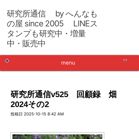
コ
ン
研究所通信 by へんなも
テ
ン
の屋 since 2005 LINEス
ツ
タンプも研究中・増量
へ
移
中・販売中
動
Sh
menu
研究所通信v525 回顧録 畑
2024その2
user_name
投稿日
2025-10-15 8:42 AM