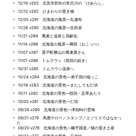
12/19 v293 北見市郊外の常呂川の「けあらし」
12/12 v292 ひまわりの置き物
12/05 v291 北海道の風景―丸瀬布
11/28 v290 北海道の風景―生田原
11/21 v289 蕎麦と温泉と高齢化
11/14 v288 北海道の風景―興部（おこっぺ）
11/07 v287 置戸町勝山の蕎麦屋さん
11/01 v286 トムラウシ（前回の続き）
10/31 v285 トムラウシ温泉へ
10/24 v284 北海道の景色―弟子屈の端っこ
10/18 v283 北海道の景色―またしても仁頃
10/11 v282 北海道の景色―陸別・足寄あたり
10/03 v281 北海道の景色―仁頃
09/26 v280 北海道の景色―津別峠の雲海
09/21 v279 馬鹿ヤロー／スタンプ／エゾリスではなかっ
た
09/20 v278 北海道の景色―糠平国道／猫の置き土産
09/12 v277 北海道の景色―石北峠