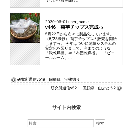
2020-06-01
user_name
v446 菊芋チップス完成っ
5月22日から次々に製品化しています。
（5/23撮影） 菊芋チップスの販売を開始
しますっ。 今年はついに乾燥システムの
安定化を図りまして、今までのような
「靴乾燥機」や「布団乾燥機」、「ビニ
ールルーム」...
研究所通信v519 回顧録 宝物掘り
研究所通信v521 回顧録 山ぶどう2
サイト内検索
検
索：