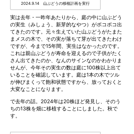
2024.9.14 山ぶどうの移植計画を実行
実は去年・一昨年あたりから、庭の中に山ぶどう
の実生（みしょう、新芽的なやつ）がボコボコ出
てきたのです。元々生えていた山ぶどうがたまた
まメスの木で、その実が落ちて芽が出てきたわけ
ですが、今まで15年間、実生はなかったのです。
これは親山ぶどうが寿命を迎えるので子供がたく
さん出てきたのか、なんのサインなのかわかりま
せんが、今年その実生の数は庭に100株以上出て
いることを確認しています。庭は1本の木でツル
が伸びまくって飽和状態ですから、放っておくと
大変なことになります。
で去年の話。2024年は20株ほど発見し、そのう
ちの13株を畑に移植することにしました。秋で
す。