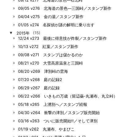
09/05 v276 北海道の景色―三国峠／スタンプ新作
04/04 v275 金の湯／スタンプ新作
01/05 v274 名探偵が謎の解明に乗り出す
▼
2015年
(15)
12/24 v273 最後に得意技が炸裂／スタンプ新作
10/13 v272 紅葉／スタンプ新作
09/08 v271 スタンプは儲かるのか
08/21 v270 大雪高原温泉と三国峠
08/20 v269 津別峠の雲海
07/20 v268 庭の記録2
06/29 v267 庭の記録
06/22 v266 いきもの万歳（留辺蘂-丸瀬布、丸立峠）
05/18 v265 上湧別へ／スタンプ続報
04/30 v264 衝撃の津別／スタンプ販売開始
03/16 v263 ついに販売開始!!／そして津別
01/19 v262 丸瀬布、やまびこ