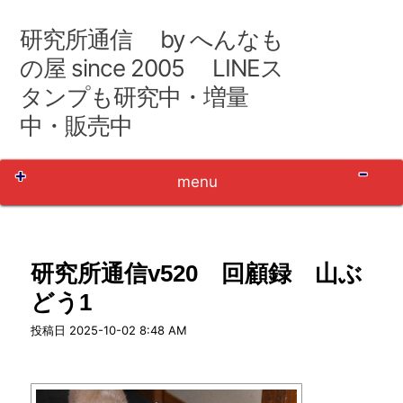
コ
ン
研究所通信 by へんなも
テ
ン
の屋 since 2005 LINEス
ツ
タンプも研究中・増量
へ
移
中・販売中
動
Sh
menu
研究所通信v520 回顧録 山ぶ
どう1
user_name
投稿日
2025-10-02 8:48 AM