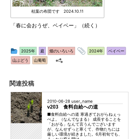
枯葉の布団です 2024.10.11
「春に会おうぜ、ベイベー」（続く）
投
タ
2025年
庭
畑のいろいろ
2024年
ベイベー
稿
グ
山ぶどう
山葡萄
グ
ル
ー
関連投稿
プ
2010-06-28
user_name
v203 食料自給への道
■食料自給への道 寒過ぎておがらねぇっ
ぺよ。（なんでなまる） 成長することを
「おがる」なんて言うんでございます
が、なんせずっと寒くて、作物たちには
厳しい環境が続きました。6月初旬でも、
うっかり窓を開け...