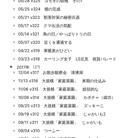
05/28 v325 ヨモギの収穫 その1
05/25 v324 畑の完成
05/21 v323 獣害対策の秘密兵器
05/17 v322 クマ出没の気配
05/14 v321 鳥の日／やっぱりトリの日
05/07 v320 近くを通過する
04/22 v319 寒暖差がひどい
03/23 v318 カーリング女子 LS北見 祝賀パレード
▼
2017年
(21)
12/04 v317 お散歩観察会 濤沸湖
11/13 v316 大規模「家庭菜園」 来期の仕込み
11/06 v315 大規模「家庭菜園」 総括的な
10/06 v314 大規模「家庭菜園」 カボチャ（成功）
09/25 v313 大規模「家庭菜園」 ズッキーニ
09/19 v312 大規模「家庭菜園」 じゃがいも2
09/11 v311 大規模「家庭菜園」 じゃがいも
09/04 v310 つーふー