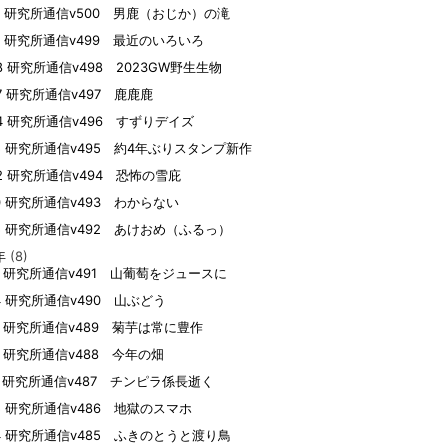
12 研究所通信v500 男鹿（おじか）の滝
10 研究所通信v499 最近のいろいろ
08 研究所通信v498 2023GW野生生物
07 研究所通信v497 鹿鹿鹿
04 研究所通信v496 すずりデイズ
15 研究所通信v495 約4年ぶりスタンプ新作
02 研究所通信v494 恐怖の雪庇
30 研究所通信v493 わからない
05 研究所通信v492 あけおめ（ふるっ）
年
(8)
09 研究所通信v491 山葡萄をジュースに
24 研究所通信v490 山ぶどう
21 研究所通信v489 菊芋は常に豊作
19 研究所通信v488 今年の畑
17 研究所通信v487 チンピラ係長逝く
15 研究所通信v486 地獄のスマホ
14 研究所通信v485 ふきのとうと渡り鳥