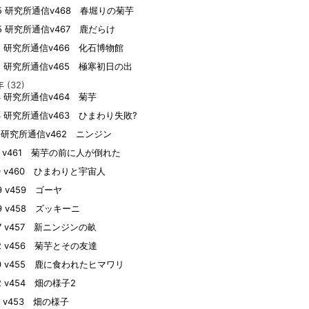
05 研究所通信v468 春堀りの菊芋
05 研究所通信v467 鹿だらけ
15 研究所通信v466 化石博物館
05 研究所通信v465 極寒初日の出
年
(32)
04 研究所通信v464 菊芋
04 研究所通信v463 ひまわり失敗?
19 研究所通信v462 ニンジン
09 v461 菊芋の前に人が倒れた
10 v460 ひまわりと宇宙人
09 v459 ゴーヤ
09 v458 ズッキーニ
07 v457 新ニンジンの畝
22 v456 菊芋とその友達
20 v455 鹿に食われたヒマワリ
02 v454 畑の様子2
01 v453 畑の様子