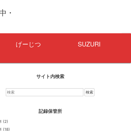
量中・
げーじつ
SUZURI
サイト内検索
検
索：
記録保管所
年
(2)
年
(18)