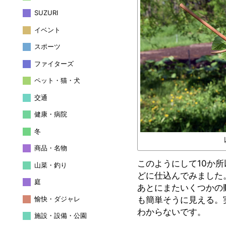
SUZURI
イベント
スポーツ
ファイターズ
ペット・猫・犬
交通
健康・病院
冬
商品・名物
このようにして10か
山菜・釣り
どに仕込んでみました
庭
あとにまたいくつかの
愉快・ダジャレ
も簡単そうに見える。
わからないです。
施設・設備・公園