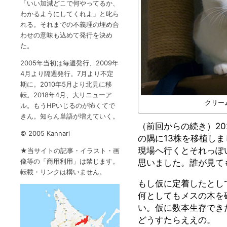
「いい加減どこで何やってるか、
わかるようにしてくれよ」と叱ら
れる。それまでの不義理の埋め合
わせの意味も込めて発行を決め
た。
2005年当初は毎週発行、2009年
4月より隔週発行。7月より不定
期に。2010年5月より北見に移
転。2018年4月、大リニューア
クリーム
ル。もうHPいじるのが怖くてで
きん。知らん単語が増えていく。
（前回からの続き）2
©️ 2005 Kannari
の隅に13株を移植し
現場へ行くとそれっぽ
★当サイトの記事・イラスト・画
像等の「商用利用」は禁じます。
思いました。誰が見て
転載・リンクは構いません。
もし仮に定着したとし
何としてもメスの木を
い。仮に数本生存でき
どうすたらええの。