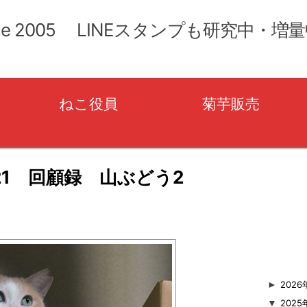
コ
ン
ce 2005 LINEスタンプも研究中・増
テ
ン
ツ
へ
移
ねこ役員
菊芋販売
動
21 回顧録 山ぶどう2
user_name
►
2026
▼
2025