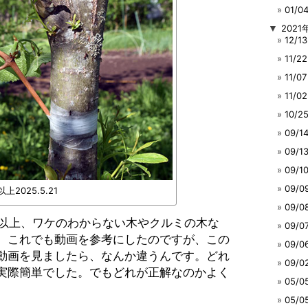
01/
▼
2021
12/
11/
11/
11/
10/
09/
09/
09/
09/
以上2025.5.21
09/
所以上、ワケのわからない木やクルミの木な
09/
。これでも動画を参考にしたのですが、この
09/
動画を見ましたら、なんか違うんです。どれ
09/
実際簡単でした。でもどれが正解なのかよく
05/
05/