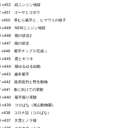
26 v452 続ニンジン地獄
22 v451 ゴーヤとゴボウ
19 v450 草むら菊芋と、ヒマワリの様子
09 v449 NEWニンジン地獄
03 v448 畑の状況2
02 v447 畑の状況
01 v446 菊芋チップス完成っ
25 v445 鹿とキツネ
20 v444 畑ゆるゆる始動
07 v443 越冬菊芋
27 v442 政府批判と野生動物
27 v441 春に向けての実験
24 v440 菊芋掘り実験
23 v439 コロばな（旭山動物園）
10 v438 コロナ話（コロばな）
09 v437 大雪とノラ猫