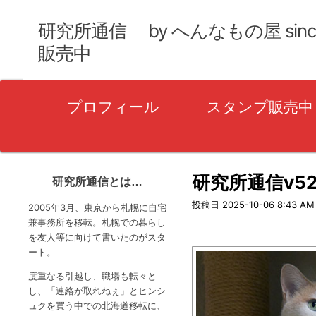
研究所通信 by へんなもの屋 sin
販売中
プ
プロフィール
スタンプ販売中
ラ
イ
マ
リ
研究所通信v5
研究所通信とは…
ー
投稿日
2025-10-06 8:43 AM
2005年3月、東京から札幌に自宅
メ
兼事務所を移転。札幌での暮らし
を友人等に向けて書いたのがスタ
ニ
ート。
ュ
度重なる引越し、職場も転々と
ー
し、「連絡が取れねぇ」とヒンシ
ュクを買う中での北海道移転に、