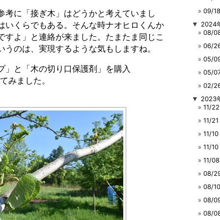
09/
参考に「接ぎ木」はどうかと考えていまし
はいくらでもある。そんな時ナオヒロくんか
▼
2024
08/
ですよ」と連絡が来ました。たまたま同じこ
06/
いうのは、実現するような気もしますね。
05/
プ」と「木の切り口保護剤」を購入
05/
してみました。
02/
▼
2023
11/
11/
11/
11/
11/
08/
08/
08/
08/