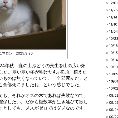
12/
11/
11/
11/
11/
10/
10/
10/
マロン 2025.9.20
10/
024年秋、庭の山ぶどうの実生を山の広い畑
10/
ました。寒い寒い冬が明けた4月初頭、植えた
10/
いものは無くなっていて、「全部死んだ」と
10/
も全部死にましたね、という感じでした。
10/
ても、それがオスの木であれば失敗なので、
09/
確保したい。だから複数本が生き延びて欲し
09/
たとしても、メスがゼロではダメなのです。
09/
09/