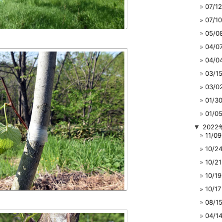
07/
07/
05/
04/
04/
03/
03/
01/
01/
▼
2022
11/
10/
10/
10/
10/
08/
04/