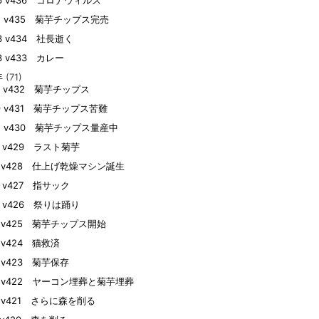
26 v436 コロナウィルス
12 v435 菊芋チップス完売
03 v434 社長逝く
03 v433 カレー
年
(71)
27 v432 菊芋チップス
09 v431 菊芋チップス苦難
02 v430 菊芋チップス量産中
25 v429 ラスト菊芋
21 v428 仕上げ乾燥マシン誕生
20 v427 指サック
20 v426 祭りは踊り
18 v425 菊芋チップス開始
8 v424 猫救済
14 v423 菊芋保存
14 v422 ヤーコン埋葬と菊芋埋葬
13 v421 さらに森を削る